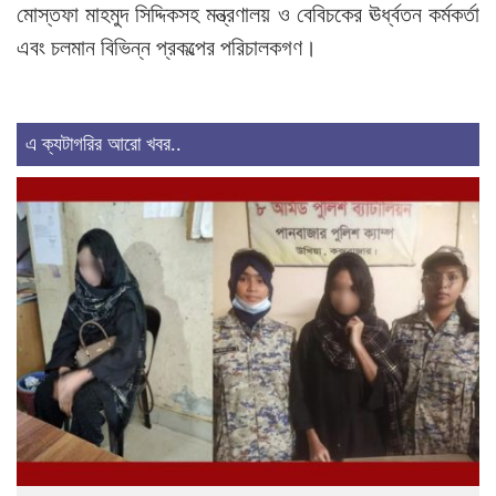
মোস্তফা মাহমুদ সিদ্দিকসহ মন্ত্রণালয় ও বেবিচকের ঊর্ধ্বতন কর্মকর্তা
এবং চলমান বিভিন্ন প্রকল্পের পরিচালকগণ।
এ ক্যটাগরির আরো খবর..