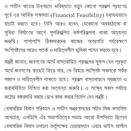
ও পর্যটন খাতের উন্নয়নে ভবিষ্যতে নতুন কোনো প্রকল্প গ্রহণের
পূর্বে এর আর্থিক সক্ষমতা (Financial Feasibility) যথাযথভাবে
যাচাই করতে হবে। তিনি আরও বলেন, যেকোনো অবকাঠামো বা
সুবিধা নির্মাণের আগে সুপরিকল্পিত কর্মপরিকল্পনা থাকা অত্যন্ত
জরুরি। পাশাপাশি ঠিকাদারদের কাজের অগ্রগতি পর্যবেক্ষণে
সংশ্লিষ্টদের আরও সতর্ক ও দায়িত্বশীল ভূমিকা পালন করতে হবে।
মন্ত্রী জানান, জনগণের অর্থে বাস্তবায়িত প্রকল্পের সুফল যেন প্রকৃত
অর্থে জনগণের কাছেই ফিরে যায়, সে বিষয়ে সংশ্লিষ্ট সকলকে সর্বদা
সজাগ ও দায়িত্বশীল থাকতে হবে। প্রকল্প বাস্তবায়নে স্বচ্ছতা ও
জবাবদিহিতা নিশ্চিত করা অত্যন্ত জরুরি। এ লক্ষ্যে সকল পর্যায়ে
কঠোর নজরদারি বজায় রেখে কাজ করার নির্দেশ দেন মন্ত্রী।
বেসামরিক বিমান পরিবহন ও পর্যটন মন্ত্রণালয়ের সচিব মিজ ফাহমিদা
আখতার, এনডিসি এঁর সভাপতিত্বে সভায় আরো উপস্থিত ছিলেন
বেসামরিক বিমান চলাচল কর্তৃপক্ষের চেয়ারম্যান এয়ার ভাইস মার্শাল