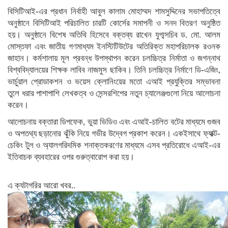
বিসিটিআই-এর প্রধান নির্বাহী আবুল কালাম মোহাম্মদ শামসুদ্দিনের সভাপতিত্বে
অনুষ্ঠানে বিসিটিআই পরিচালিত চারটি কোর্সের সমাপনী ও সনদ বিতরণ অনুষ্ঠিত
হয়। অনুষ্ঠানে বিশেষ অতিথি হিসেবে বক্তব্য রাখেন যুগ্মসচিব ড. মো. আলম
মোস্তফা এবং জাতীয় গণমাধ্যম ইনস্টিটিউটের অতিরিক্ত মহাপরিচালক রওনক
জাহান। কর্মশালায় মূল প্রবন্ধ উপস্থাপন করেন চলচ্চিত্র নির্মাতা ও জগন্নাথ
বিশ্ববিদ্যালয়ের শিক্ষক লাবিব নাজমুস ছাকিব। তিনি চলচ্চিত্র নির্মাণে ডি-এজিং,
ভার্চুয়াল প্রোডাকশন ও ভয়েস ক্লোনিংয়ের মতো এআই প্রযুক্তির সম্ভাবনা
তুলে ধরার পাশাপাশি লেখকত্ব ও সেন্সরশিপের নতুন চ্যালেঞ্জগুলো নিয়ে আলোচনা
করেন।
আলোচনায় বক্তারা ডিপফেক, ভুয়া ভিডিও এবং এআই-চালিত বটের মাধ্যমে গুজব
ও অপতথ্য ছড়ানোর ঝুঁকি নিয়ে গভীর উদ্বেগ প্রকাশ করেন। একইসাথে ফ্যাক্ট-
চেকিং টুল ও অ্যালগরিদমিক শনাক্তকরণের মাধ্যমে এসব প্রতিরোধে এআই-এর
ইতিবাচক ব্যবহারের ওপর গুরুত্বারোপ করা হয়।
এ ক্যটাগরির আরো খবর..