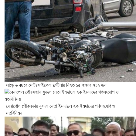
সাড়ে ৬ বছরে মোটরসাইকেল দুর্ঘটনায় নিহত ১৫ হাজার ৭১২ জন
বেনাপোল পৌরসভায় যুবদল নেতা ইমদাদুল হক ইমদাদের গণসংযোগ ও
মতবিনিময়