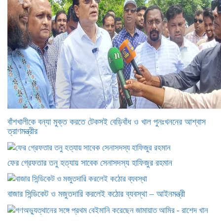
বাঁশখালীকে বন্যা মুক্ত করতে টেকসই বেড়িবাঁধ ও খাল পুনঃখননের আশ্বাস
ত্রাণমন্ত্রীর
ফের গ্রেফতার তনু হত্যায় সাবেক সেনাসদস্য হাফিজুর রহমান
বাজার সিন্ডিকেট ও মজুতদারি করলেই কঠোর ব্যবস্থা – আইনমন্ত্রী