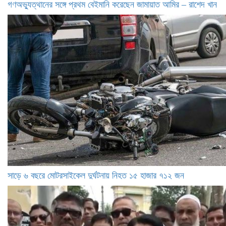
গণঅভ্যুত্থানের সঙ্গে প্রথম বেইমানি করেছেন জামায়াত আমির – রাশেদ খান
সাড়ে ৬ বছরে মোটরসাইকেল দুর্ঘটনায় নিহত ১৫ হাজার ৭১২ জন