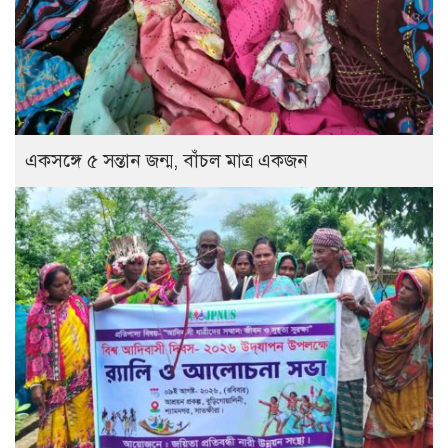
একসঙ্গে ৫ সন্তান জন্ম, বাঁচল মাত্র একজন