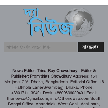
৩০ বছর পর গোবিন্দর কষ্টের কথা প্রকাশ
রিয়াদে নিহতদের দেশে ফেরানোসহ প্রাপ্য
ক্ষতিপূরনে সহায়তার আশ্বাস
‘টক্সিক’-এর ট্রেলারে ‘অ্যানিমেল’ ছবির
রণবীর কাপুরের মিল দেখছে নেটিজেনরা
আজ ১০ আগস্ট (২৪ শ্রাবণ) সোমবারে
রাশিফল ও গ্রহদোষ প্রতিকারের উপায়
News Editor: Trina Roy Chowdhury, Editor &
Publisher: Promithias Chowdhury
Address: 154
Motijheel C/A, Dhaka, Bangladesh. Editorial Office: 16
আজ সোমবার (১০ আগস্ট) পঞ্জিকা ও
Hatkhola Lane(Swamibag), Dhaka. Phone:
ইতিহাসের এইদিনে
+8801711139401 Desk: +8809696029401 Email:
thenewse@gmail.com, info@thenewse.com South
Bengal Office: Anandalok, West Goail, Agailjhara,