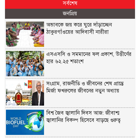
সর্বশেষ
জনপ্রিয়
অভাবকে জয় করে ঘুরে দাঁড়াচ্ছেন
ঠাকুরগাঁওয়ের আদিবাসী নারীরা
এসএসসি ও সমমানের ফল প্রকাশ, উত্তীর্ণের
হার ৬২.২৫ শতাংশ
সংগ্রাম, রাজনীতি ও জীবনের শেষ প্রান্তে
মির্জা ফখরুলের জীবনের নতুন অধ্যায়
বিশ্ব জৈব জ্বালানি দিবস আজ: জীবাশ্ম
জ্বালানির বিকল্প হিসেবে বাড়ছে গুরুত্ব