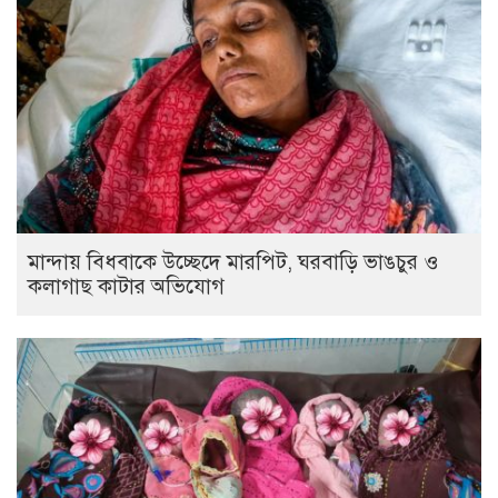
মান্দায় বিধবাকে উচ্ছেদে মারপিট, ঘরবাড়ি ভাঙচুর ও
কলাগাছ কাটার অভিযোগ