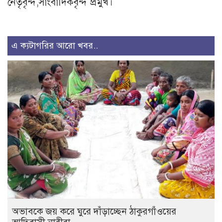
নেতৃবৃন্দ,সাংবাদিকবৃন্দ প্রমুখ।
এ ক্যটাগরির আরো খবর..
অভাবকে জয় করে ঘুরে দাঁড়াচ্ছেন ঠাকুরগাঁওয়ের