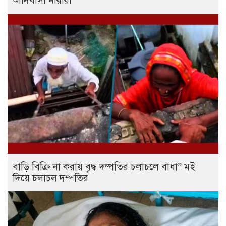
আদিবাসী নারীরা
বাড়ি বিক্রি না করায় বৃদ্ধ দম্পতির চলাচলে বাধা” মই
দিয়ে চলাচল দম্পতির