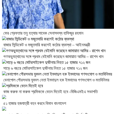
ফের গ্রেফতার তনু হত্যায় সাবেক সেনাসদস্য হাফিজুর রহমান
বাজার সিন্ডিকেট ও মজুতদারি করলেই কঠোর ব্যবস্থা – আইনমন্ত্রী
গণঅভ্যুত্থানের সঙ্গে প্রথম বেইমানি করেছেন জামায়াত আমির – রাশেদ খান
সাড়ে ৬ বছরে মোটরসাইকেল দুর্ঘটনায় নিহত ১৫ হাজার ৭১২ জন
বেনাপোল পৌরসভায় যুবদল নেতা ইমদাদুল হক ইমদাদের গণসংযোগ ও মতবিনিময়
কাজ করুক না করুক শ্রমিককে বেতন দিতেই হবে -বিজিএমইএ সভাপতি
৫১ হাজার হজযাত্রী বহন করবে বিমান বাংলাদেশ