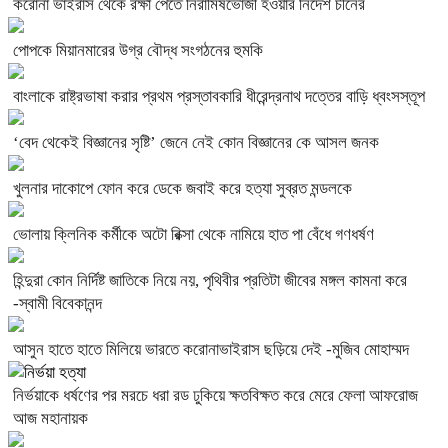
করোনা ভাইরাস থেকে রক্ষা পেতে নিরামিষভোজী হওয়ার নির্দেশ চীনের
পোপকে মিয়ানমারের উগ্র বৌদ্ধ সংগঠনের হুমকি
বাংলাকে রাষ্ট্রভাষা করার প্রথম প্রস্তাবকারি ধীরেন্দ্রনাথ দত্তের বাড়ি ধ্বংসস্তূপ
‘বেদ থেকেই বিজ্ঞানের সৃষ্টি’ জেনে নেই কোন বিজ্ঞানের কে আসল জনক
খুলনার দাকোপে ফোন করে ডেকে জবাই করে হত্যা সুব্রত মন্ডলকে
ভোলায় ক্লিনিক কর্মীকে অটো রিক্সা থেকে নামিয়ে হাত পা বেঁধে গণধর্ষণ
হিন্দুরা কোন নির্দিষ্ট জাতিকে নিয়ে নয়, পৃথিবীর প্রতিটা জীবের মঙ্গল কামনা করে
-স্বামী বিবেকানন্দ
আসুন হাতে হাতে মিলিয়ে ভারতে করোনাভাইরাস ছড়িয়ে দেই -মুজিব মোহাম্মদ
নির্ভয়াকে ধর্ষণের পর মরচে ধরা রড ঢুকিয়ে ক্ষতবিক্ষত করে মেরে ফেলা আফরোজ
আজ মহানায়ক