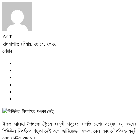
ACP
হালনাগাদ: রবিবার, ২৪ মে, ২০২৬
শেয়ার
ঈদুল আজহা উপলক্ষে ট্রেনে ঘরমুখী মানুষের বাড়তি চাপের মধ্যেও বড় ধরনের
শিডিঊল বিপর্যয়ের শঙ্কা নেই বলে জানিয়েছেন সড়ক, রেল এবং নৌপরিবহনমন্ত্রী
শেখ রবিউল আলম।