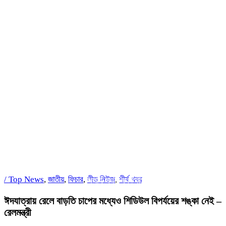
/
Top News
,
জাতীয়
,
ফিচার
,
লীড নিউজ
,
শীর্ষ খবর
জুলাই গণঅভ্যুত্থানের দুই যোদ্ধাকে অটোরিকশা-রিকশা উপহা
সর্বশেষ
ঈদযাত্রায় রেলে বাড়তি চাপের মধ্যেও শিডিউল বিপর্যয়ের শঙ্কা নেই –
রেলমন্ত্রী