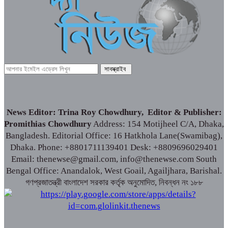
News Editor: Trina Roy Chowdhury, Editor & Publisher:
Promithias Chowdhury
Address: 154 Motijheel C/A, Dhaka,
Bangladesh. Editorial Office: 16 Hatkhola Lane(Swamibag),
Dhaka. Phone: +8801711139401 Desk: +8809696029401
Email: thenewse@gmail.com, info@thenewse.com South
Bengal Office: Anandalok, West Goail, Agailjhara, Barishal.
গণপ্রজাতন্ত্রী বাংলাদেশ সরকার কর্তৃক অনুমোদিত, নিবন্ধন নং ১৮৮