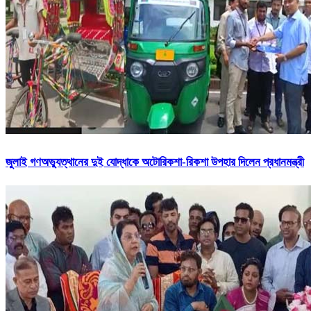
জুলাই গণঅভ্যুত্থানের দুই যোদ্ধাকে অটোরিকশা-রিকশা উপহার দিলেন প্রধানমন্ত্রী