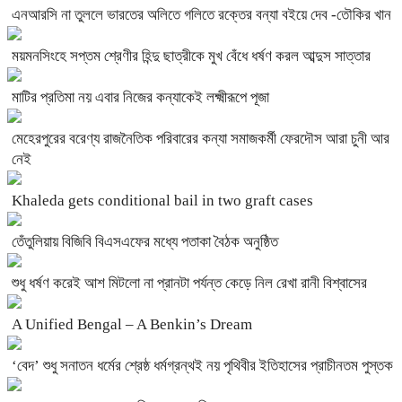
এনআরসি না তুললে ভারতের অলিতে গলিতে রক্তের বন্যা বইয়ে দেব -তৌকির খান
ময়মনসিংহে সপ্তম শ্রেণীর হিন্দু ছাত্রীকে মুখ বেঁধে ধর্ষণ করল আব্দুস সাত্তার
মাটির প্রতিমা নয় এবার নিজের কন্যাকেই লক্ষ্মীরূপে পূজা
মেহেরপুরের বরেণ্য রাজনৈতিক পরিবারের কন্যা সমাজকর্মী ফেরদৌস আরা চুনী আর
নেই
Khaleda gets conditional bail in two graft cases
তেঁতুলিয়ায় বিজিবি বিএসএফের মধ্যে পতাকা বৈঠক অনুষ্ঠিত
শুধু ধর্ষণ করেই আশ মিটলো না প্রানটা পর্যন্ত কেড়ে নিল রেখা রানী বিশ্বাসের
A Unified Bengal – A Benkin’s Dream
‘বেদ’ শুধু সনাতন ধর্মের শ্রেষ্ঠ ধর্মগ্রন্থই নয় পৃথিবীর ইতিহাসের প্রাচীনতম পুস্তক