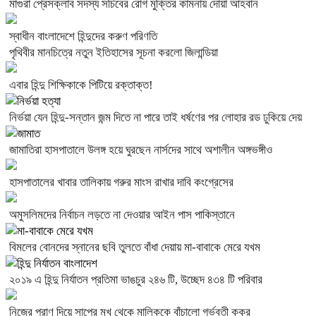
মাগুরা প্রেসক্লাব সদস্য সচিবের রোগ মুক্তির কামনায় দোয়া আহবান
স্বাধীন বাংলাদেশে হিন্দুদের করুণ পরিণতি
পৃথিবীর মানচিত্রে নতুন ইতিহাসের সূচনা করলো জিলান্ডিয়া
এবার হিন্দু শিক্ষিকাকে পিটিয়ে রক্তাক্ত!
নির্ভয়া যেন হিন্দু-সন্তান জন্ম দিতে না পারে তাই ধর্ষণের পর লোহার রড ঢুকিয়ে দেয়
জামাতিরা হাসপাতালে উলঙ্গ হয়ে ঘুরছেন নার্সদের সাথে অশালীন অঙ্গভঙ্গীও
হাসপাতালের খাবার তালিকায় গরুর মাংস রাখার দাবি কংগ্রেসের
অমুসলিমদের নির্বাচন লড়তে না দেওয়ার আইন পাস পাকিস্তানে
বিমলের বোনদের স্নানের ছবি তুলতে বাঁধা দেয়ায় মা-বাবাকে মেরে যখম
২০১৯ এ হিন্দু নির্যাতন প্রতিমা ভাঙচুর ২৪৬ টি, উচ্ছেদ ৪৩৪ টি পরিবার
নিজের প্রাণ দিয়ে সাপের মুখ থেকে মালিককে বাঁচালো গর্ভবতী কুকুর