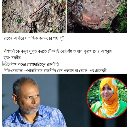
রাতের আধাঁরে সামাজিক বনায়নের গাছ লুট
বাঁশখালীকে বন্যা মুক্ত করতে টেকসই বেড়িবাঁধ ও খাল পুনঃখননের আশ্বাস
ত্রাণমন্ত্রীর
চিকিৎসকদের পেশাদারিত্বে রাজনীতি যেন প্রভাব না ফেলে: প্রধানমন্ত্রী