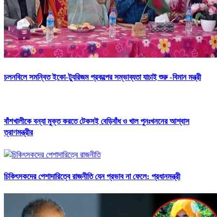
চলনবিলে সমন্বিত ইকো-ট্যুরিজম প্রকল্পের সম্ভাব্যতা যাচাই শুরু -বিমান মন্ত্রী
বাঁশখালীকে বন্যা মুক্ত করতে টেকসই বেড়িবাঁধ ও খাল পুনঃখননের আশ্বাস
ত্রাণমন্ত্রীর
চিকিৎসকদের পেশাদারিত্বে রাজনীতি যেন প্রভাব না ফেলে: প্রধানমন্ত্রী