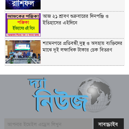
আজ ২১ শ্রাবণ শুক্রবারের দিনপঞ্জি ও
ইতিহাসের এইদিনে
শ্যামনগরে প্রতিবন্ধী,দুস্থ ও অসহায় ব্যক্তিদের
মাঝে দুই লক্ষাধিক টাকার চেক বিতরণ
শিল্প মন্ত্রণালয় সম্পর্কিত স্থায়ী কমিটির প্রথম
বৈঠক অনুষ্ঠিত
রিয়ার অ্যাডমিরাল মাহবুব আলী খানের
৪২তম শাহাদৎবার্ষিকী অনুষ্ঠিত
তনু হত্যা মামলায় সাবেক সেনাসদস্য