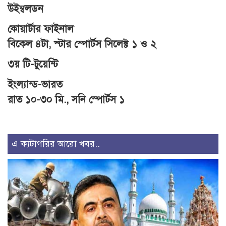
উইম্বলডন
কোয়ার্টার ফাইনাল
বিকেল ৪টা, স্টার স্পোর্টস সিলেক্ট ১ ও ২
৩য় টি-টুয়েন্টি
ইংল্যান্ড-ভারত
রাত ১০-৩০ মি., সনি স্পোর্টস ১
এ ক্যটাগরির আরো খবর..