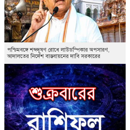
পশ্চিমবঙ্গে শব্দদূষণ রোধে লাউডস্পিকার অপসারণ,
আদালতের নির্দেশ বাস্তবায়নের দাবি সরকারের