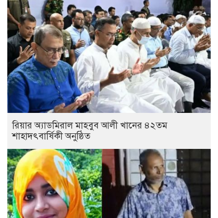
রিয়ার অ্যাডমিরাল মাহবুব আলী খানের ৪২তম
শাহাদৎবার্ষিকী অনুষ্ঠিত