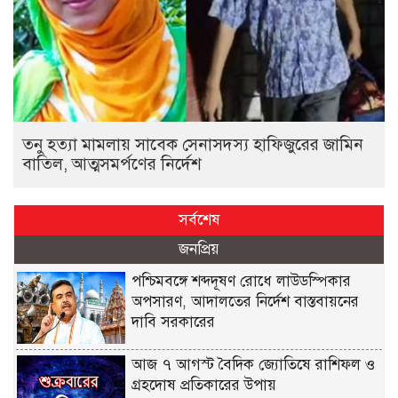
তনু হত্যা মামলায় সাবেক সেনাসদস্য হাফিজুরের জামিন
বাতিল, আত্মসমর্পণের নির্দেশ
সর্বশেষ
জনপ্রিয়
পশ্চিমবঙ্গে শব্দদূষণ রোধে লাউডস্পিকার
অপসারণ, আদালতের নির্দেশ বাস্তবায়নের
দাবি সরকারের
আজ ৭ আগস্ট বৈদিক জ্যোতিষে রাশিফল ও
গ্রহদোষ প্রতিকারের উপায়