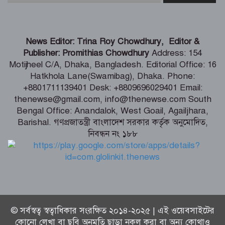
হাফিজুরের জামিন বাতিল, আত্মসমর্পণের
নির্দেশ
লিবিয়ায় মাফিয়ার নির্যাতনে মাদারীপুরের
News Editor: Trina Roy Chowdhury, Editor &
যুবকের মৃত্যু
Publisher: Promithias Chowdhury
Address: 154
Motijheel C/A, Dhaka, Bangladesh. Editorial Office: 16
Hatkhola Lane(Swamibag), Dhaka. Phone:
পাইকগাছায় ছাত্র ও দরিদ্র মানুষের মাঝে
+8801711139401 Desk: +8809696029401 Email:
সাইকেল, সেলাই মেশিন ও ভ্যান বিতরণ
thenewse@gmail.com, info@thenewse.com South
Bengal Office: Anandalok, West Goail, Agailjhara,
Barishal. গণপ্রজাতন্ত্রী বাংলাদেশ সরকার কর্তৃক অনুমোদিত,
নিবন্ধন নং ১৮৮
মার্কিন প্রশান্ত মহাসাগরীয় নৌবহর
কমান্ডারের বাংলাদেশ সফর শেষ
© সর্বস্বত্ব স্বত্বাধিকার সংরক্ষিত ২০১৪-২০২৫ | এই ওয়েবসাইটের
কোনো লেখা বা ছবি অনুমতি ছাড়া নকল করা বা অন্য কোথাও