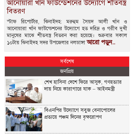
আনোয়ারা খাঁন ফাউন্ডেশনের উদ্যোগে শীতবস্ত্র
বিতরণ
স্টাফ রিপোর্টার, ঝিনাইদহ: মরুহুম সৈয়দ আলী খাঁন ও
আনোয়ারা খাঁন ফাউন্ডেশনের উদ্যোগে হত দরিদ্র ও গরীব দুখী
মানুষের মাঝে শীতবস্ত্র বিতরন করা হয়েছে। শুক্রবার সকাল
আরো পড়ুন..
১০টায় ঝিনাইদহ সদর উপজেলার নলডাঙ্গা
সর্বশেষ
জনপ্রিয়
শেখ হাসিনা দেশে ফিরে আসুক, গণহত্যার
দায় নিয়ে কারাগারে যাক – আইনমন্ত্রী
বিএনপির উদ্যোগে সবুজ বেনাপোলের
প্রত্যয়ে পঞ্চম দিনের বৃক্ষরোপণ