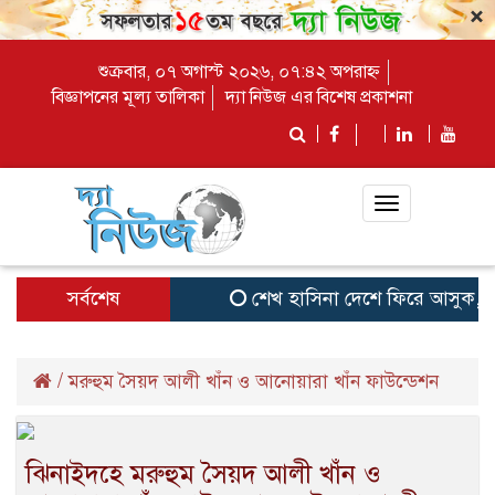
×
শুক্রবার, ০৭ অগাস্ট ২০২৬, ০৭:৪২ অপরাহ্ন
বিজ্ঞাপনের মূল্য তালিকা
দ্যা নিউজ এর বিশেষ প্রকাশনা
Toggle
navigation
সর্বশেষ
শেখ হাসিনা দেশে ফিরে আসুক, গণহ
/
মরুহুম সৈয়দ আলী খাঁন ও আনোয়ারা খাঁন ফাউন্ডেশন
ঝিনাইদহে মরুহুম সৈয়দ আলী খাঁন ও