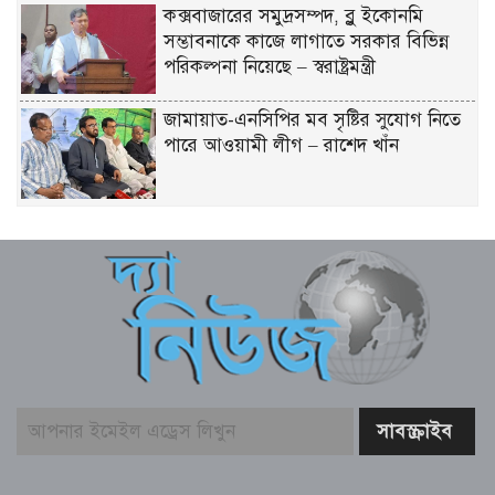
কক্সবাজারের সমুদ্রসম্পদ, ব্লু ইকোনমি
সম্ভাবনাকে কাজে লাগাতে সরকার বিভিন্ন
পরিকল্পনা নিয়েছে – স্বরাষ্ট্রমন্ত্রী
জামায়াত-এনসিপির মব সৃষ্টির সুযোগ নিতে
পারে আওয়ামী লীগ – রাশেদ খাঁন
দেশের পর্যটনকে খাতকে জনপ্রিয় করতে কাজ
করেছে সরকার – পর্যটনমন্ত্রী
স্বস্তির বার্তা পেলেন থালাপতি বিজয়, মামলা
প্রত্যাহার স্ত্রীর
দেশে হাম উপসর্গে আরও ৩ জনের মৃত্যু