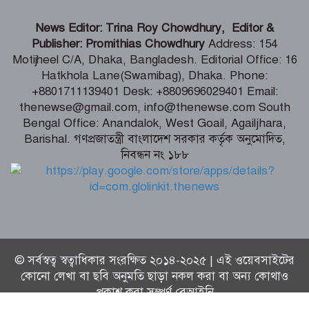
দিল্লিতে শেখ হাসিনার বক্তব্য নিয়ে যা বলছে
News Editor: Trina Roy Chowdhury, Editor &
ভারত
Publisher: Promithias Chowdhury
Address: 154
Motijheel C/A, Dhaka, Bangladesh. Editorial Office: 16
Hatkhola Lane(Swamibag), Dhaka. Phone:
পাইকগাছায় নার্সারীতে গুটি কলম তৈরিতে
+8801711139401 Desk: +8809696029401 Email:
ব্যস্ত সময় পার করছেন শ্রমিকরা
thenewse@gmail.com, info@thenewse.com South
Bengal Office: Anandalok, West Goail, Agailjhara,
Barishal. গণপ্রজাতন্ত্রী বাংলাদেশ সরকার কর্তৃক অনুমোদিত,
নিবন্ধন নং ১৮৮
মুসলিম ন্যাটো ঘোষণা
© সর্বস্বত্ব স্বত্বাধিকার সংরক্ষিত ২০১৪-২০২৫ | এই ওয়েবসাইটের
কোনো লেখা বা ছবি অনুমতি ছাড়া নকল করা বা অন্য কোথাও
প্রকাশ করা সম্পূর্ণ বেআইনি