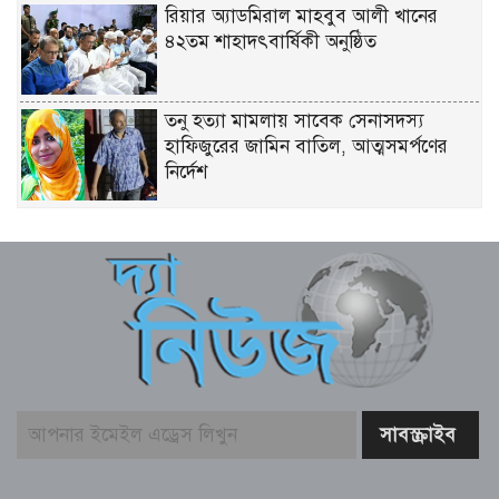
রিয়ার অ্যাডমিরাল মাহবুব আলী খানের
৪২তম শাহাদৎবার্ষিকী অনুষ্ঠিত
তনু হত্যা মামলায় সাবেক সেনাসদস্য
হাফিজুরের জামিন বাতিল, আত্মসমর্পণের
নির্দেশ
লিবিয়ায় মাফিয়ার নির্যাতনে মাদারীপুরের
যুবকের মৃত্যু
পাইকগাছায় ছাত্র ও দরিদ্র মানুষের মাঝে
সাইকেল, সেলাই মেশিন ও ভ্যান বিতরণ
মার্কিন প্রশান্ত মহাসাগরীয় নৌবহর
কমান্ডারের বাংলাদেশ সফর শেষ