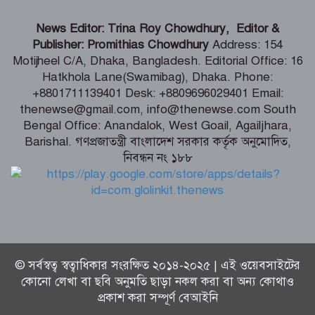
ভারতীয় হাইক‌মিশনা‌রের স‌ঙ্গে আইএবিডির
News Editor: Trina Roy Chowdhury, Editor &
প্রতি‌নি‌ধিদ‌লের সাক্ষাৎ
Publisher: Promithias Chowdhury
Address: 154
Motijheel C/A, Dhaka, Bangladesh. Editorial Office: 16
Hatkhola Lane(Swamibag), Dhaka. Phone:
গ্যাস-বিদ্যুৎ সংকটের জবাব চেয়ে
+8801711139401 Desk: +8809696029401 Email:
প্রধানমন্ত্রীর কাছে স্মারকলিপি ১১ দলের
thenewse@gmail.com, info@thenewse.com South
Bengal Office: Anandalok, West Goail, Agailjhara,
Barishal. গণপ্রজাতন্ত্রী বাংলাদেশ সরকার কর্তৃক অনুমোদিত,
নিবন্ধন নং ১৮৮
পররাষ্ট্রমন্ত্রীর কা‌ছে ইউএনডিপির আবাসিক
প্রতিনিধির পরিচয়পত্র পেশ
© সর্বস্বত্ব স্বত্বাধিকার সংরক্ষিত ২০১৪-২০২৫ | এই ওয়েবসাইটের
কোনো লেখা বা ছবি অনুমতি ছাড়া নকল করা বা অন্য কোথাও
প্রকাশ করা সম্পূর্ণ বেআইনি