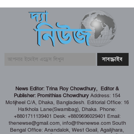
সূর্যের পৃষ্ঠে লুকিয়ে ছিল যে রহস্য
বোরকাপরা নারীর ইশারায় থামে বাস, ২০
মিনিটে ৫৭ লাখ টাকা লুট
লালবাগ কেল্লা পরিদর্শন করলেন মার্কিন নৌ
কমান্ডার
বিতর্কিত সেই পরিকল্পনার জন্য ক্ষমা
News Editor: Trina Roy Chowdhury, Editor &
চাইলেন ফিফা সভাপতি
Publisher: Promithias Chowdhury
Address: 154
Motijheel C/A, Dhaka, Bangladesh. Editorial Office: 16
Hatkhola Lane(Swamibag), Dhaka. Phone:
দেশের সব নাগরিকের মানসম্মত স্বাস্থ্যসেবা
+8801711139401 Desk: +8809696029401 Email:
নিশ্চিতে কাজ করছে সরকার : স্বাস্থ্য প্রতিমন্ত্রী
thenewse@gmail.com, info@thenewse.com South
Bengal Office: Anandalok, West Goail, Agailjhara,