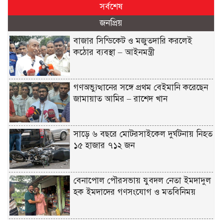
সর্বশেষ
জনপ্রিয়
বাজার সিন্ডিকেট ও মজুতদারি করলেই
কঠোর ব্যবস্থা – আইনমন্ত্রী
গণঅভ্যুত্থানের সঙ্গে প্রথম বেইমানি করেছেন
জামায়াত আমির – রাশেদ খান
সাড়ে ৬ বছরে মোটরসাইকেল দুর্ঘটনায় নিহত
১৫ হাজার ৭১২ জন
বেনাপোল পৌরসভায় যুবদল নেতা ইমদাদুল
হক ইমদাদের গণসংযোগ ও মতবিনিময়