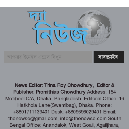
নাটোরের ঐতিহ্যকে সারা বিশ্বে তুলে ধরতে
চাই – বেসামরিক বিমান পরিবহন ও পর্যটন
মন্ত্রী
আঞ্চলিক যুদ্ধের মধ্যে সৌদি আরব, তুরস্ক ও
পাকিস্তানের প্রতিরক্ষা চুক্তি সই
সিরাজগঞ্জে ওভারপাসে উঠতে গিয়ে দুর্ঘটনা,
বাসচালকসহ নিহত ২
যুদ্ধবিরতির ৩০০ দিনে গাজায় ৩০০ শিশু
News Editor: Trina Roy Chowdhury, Editor &
নিহত
Publisher: Promithias Chowdhury
Address: 154
Motijheel C/A, Dhaka, Bangladesh. Editorial Office: 16
Hatkhola Lane(Swamibag), Dhaka. Phone:
লাদাখ থেকে ফিরেই মিঠুনকে দেখতে
+8801711139401 Desk: +8809696029401 Email:
হাসপাতলে দেব
thenewse@gmail.com, info@thenewse.com South
Bengal Office: Anandalok, West Goail, Agailjhara,