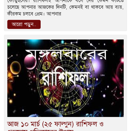
কৌতুহলের। রাশিফলই আপনাকে বলে দেয় কেমন কাটতে
চলেছে আপনার আজকের দিনটি, কেমনই বা থাকবে আয় ব্যয়,
কীরকম চলবে প্রেম। আপনার
আরো পড়ুন..
আজ ১০ মার্চ (২৫ ফাল্গুন) রাশিফল ও