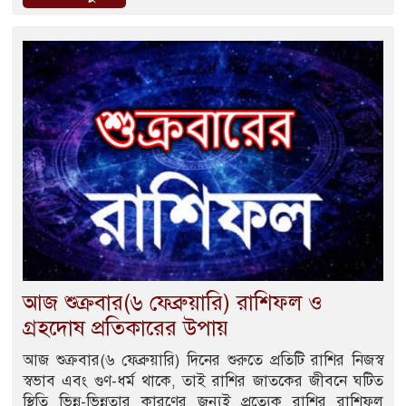
আজ শুক্রবার(৬ ফেব্রুয়ারি) রাশিফল ও
গ্রহদোষ প্রতিকারের উপায়
আজ শুক্রবার(৬ ফেব্রুয়ারি) দিনের শুরুতে প্রতিটি রাশির নিজস্ব
স্বভাব এবং গুণ-ধর্ম থাকে, তাই রাশির জাতকের জীবনে ঘটিত
স্থিতি ভিন্ন-ভিন্নতার কারণের জন্যই প্রত্যেক রাশির রাশিফল