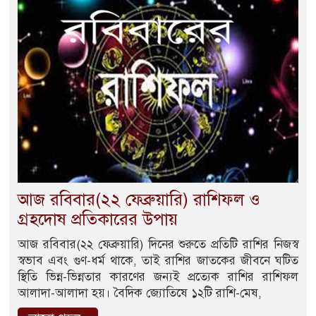
আজ রবিবার(২২ ফেব্রুয়ারি) রাশিফল ও
গ্রহদোষ প্রতিকারের উপায়
আজ রবিবার(২২ ফেব্রুয়ারি) দিনের শুরুতে প্রতিটি রাশির নিজস্ব
স্বভাব এবং গুণ-ধর্ম থাকে, তাই রাশির জাতকের জীবনে ঘটিত
স্থিতি ভিন্ন-ভিন্নতার কারণের জন্যই প্রত্যেক রাশির রাশিফল
আলাদা-আলাদা হয়। বৈদিক জ্যোতিষে ১২টি রাশি-মেষ,