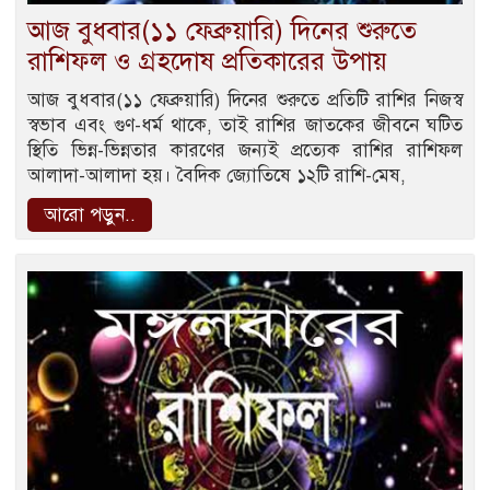
আজ বুধবার(১১ ফেব্রুয়ারি) দিনের শুরুতে
রাশিফল ও গ্রহদোষ প্রতিকারের উপায়
আজ বুধবার(১১ ফেব্রুয়ারি) দিনের শুরুতে প্রতিটি রাশির নিজস্ব
স্বভাব এবং গুণ-ধর্ম থাকে, তাই রাশির জাতকের জীবনে ঘটিত
স্থিতি ভিন্ন-ভিন্নতার কারণের জন্যই প্রত্যেক রাশির রাশিফল
আলাদা-আলাদা হয়। বৈদিক জ্যোতিষে ১২টি রাশি-মেষ,
আরো পড়ুন..