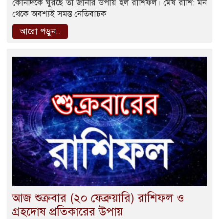
কোনদিকে ঘুরছে তা জানার উপায় হল রাশিফল। মেষ রাশি: মন
থেকে অবশ্যই সমস্ত নেতিবাচক
আরো পড়ুন..
আজ শুক্রবার (২০ ফেব্রুয়ারি) রাশিফল ও
গ্রহদোষ প্রতিকারের উপায়