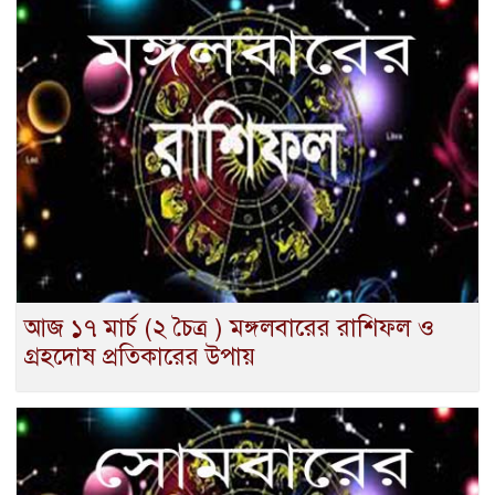
আজ ১৭ মার্চ (২ চৈত্র ) মঙ্গলবারের রাশিফল ও
গ্রহদোষ প্রতিকারের উপায়