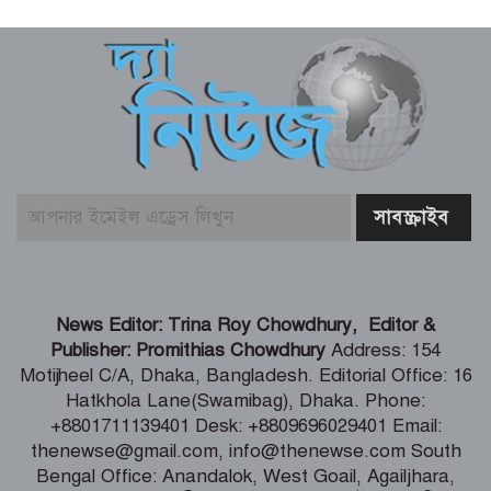
শিল্প মন্ত্রণালয় সম্পর্কিত স্থায়ী কমিটির প্রথম
বৈঠক অনুষ্ঠিত
রিয়ার অ্যাডমিরাল মাহবুব আলী খানের
৪২তম শাহাদৎবার্ষিকী অনুষ্ঠিত
তনু হত্যা মামলায় সাবেক সেনাসদস্য
হাফিজুরের জামিন বাতিল, আত্মসমর্পণের
নির্দেশ
লিবিয়ায় মাফিয়ার নির্যাতনে মাদারীপুরের
News Editor: Trina Roy Chowdhury, Editor &
যুবকের মৃত্যু
Publisher: Promithias Chowdhury
Address: 154
Motijheel C/A, Dhaka, Bangladesh. Editorial Office: 16
Hatkhola Lane(Swamibag), Dhaka. Phone:
পাইকগাছায় ছাত্র ও দরিদ্র মানুষের মাঝে
+8801711139401 Desk: +8809696029401 Email:
সাইকেল, সেলাই মেশিন ও ভ্যান বিতরণ
thenewse@gmail.com, info@thenewse.com South
Bengal Office: Anandalok, West Goail, Agailjhara,