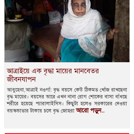
আত্রাইয়ে এক বৃদ্ধা মায়ের মানবেতর
জীবনযাপন
আবুহেনা,আত্রাই নওগাঁ: বৃদ্ধ বয়সে কেউ ঠিকমত খোঁজ রাখছেনা
বৃদ্ধ মায়ের। বয়সের ভারে এখন নানা রোগ শোকের বাসা বাঁধছে
শরীরে হয়েছে প্যারালাইসিস। কিছুটা হলেও সরকারের দেওয়া
আরো পড়ুন..
বয়স্কভাতার টাকায় চলে বৃদ্ধ জোহরা