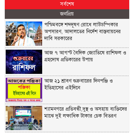
সর্বশেষ
জনপ্রিয়
পশ্চিমবঙ্গে শব্দদূষণ রোধে লাউডস্পিকার
অপসারণ, আদালতের নির্দেশ বাস্তবায়নের
দাবি সরকারের
আজ ৭ আগস্ট বৈদিক জ্যোতিষে রাশিফল ও
গ্রহদোষ প্রতিকারের উপায়
আজ ২১ শ্রাবণ শুক্রবারের দিনপঞ্জি ও
ইতিহাসের এইদিনে
শ্যামনগরে প্রতিবন্ধী,দুস্থ ও অসহায় ব্যক্তিদের
মাঝে দুই লক্ষাধিক টাকার চেক বিতরণ