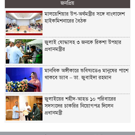
জনপ্রিয়
মালয়েশিয়ার উপ-অর্থমন্ত্রীর সঙ্গে বাংলাদেশ
হাইকমিশনারের বৈঠক
জুলাই যোদ্ধাসহ ৩ জনকে রিকশা উপহার
প্রধানমন্ত্রীর
মানবিক অঙ্গীকারে ভবিষ্যতেও মানুষের পাশে
থাকবে ড্যাব – ডা. জুবাইদা রহমান
জুলাইয়ের শহীদ-আহত ১০ পরিবারের
সদস্যদের চাকরির নিয়োগপত্র দিলেন
প্রধানমন্ত্রী
গণঅভ্যুত্থান আকস্মিক নয়, ১৭ বছরের
আন্দোলনের ফসল – স্বরাষ্ট্রমন্ত্রী