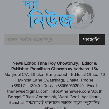
জ্বালানি সংকট মোকাবিলায় সরকার সর্বোচ্চ
চেষ্টা করছে – প্রধানমন্ত্রী
জুলাই গণঅভ্যুত্থানের দুই যোদ্ধাকে
অটোরিকশা-রিকশা উপহার দিলেন প্রধানমন্ত্রী
চলনবিলে সমন্বিত ইকো-ট্যুরিজম প্রকল্পের
News Editor: Trina Roy Chowdhury, Editor &
সম্ভাব্যতা যাচাই শুরু -বিমান মন্ত্রী
Publisher: Promithias Chowdhury
Address: 154
Motijheel C/A, Dhaka, Bangladesh. Editorial Office: 16
Hatkhola Lane(Swamibag), Dhaka. Phone:
রাতের আধাঁরে সামাজিক বনায়নের গাছ লুট
+8801711139401 Desk: +8809696029401 Email:
thenewse@gmail.com, info@thenewse.com South
Bengal Office: Anandalok, West Goail, Agailjhara,
Barishal. গণপ্রজাতন্ত্রী বাংলাদেশ সরকার কর্তৃক অনুমোদিত,
নিবন্ধন নং ১৮৮
বাঁশখালীকে বন্যা মুক্ত করতে টেকসই