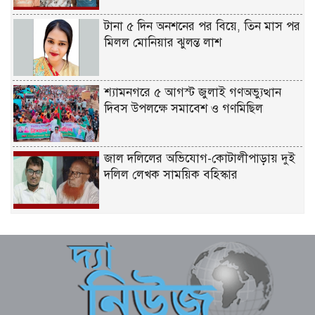
টানা ৫ দিন অনশনের পর বিয়ে, তিন মাস পর
মিলল মোনিয়ার ঝুলন্ত লাশ
শ্যামনগরে ৫ আগস্ট জুলাই গণঅভ্যুত্থান
দিবস উপলক্ষে সমাবেশ ও গণমিছিল
জাল দলিলের অভিযোগ-কোটালীপাড়ায় দুই
দলিল লেখক সাময়িক বহিস্কার
জুলাই গণঅভ্যুত্থানের দ্বিতীয় বার্ষিকীতে
বেনাপোলে বিএনপির আনন্দ র‌্যালি ও
সমাবেশ
ডাসারে পানিতে ডুবে বৃদ্ধের মৃত্যু