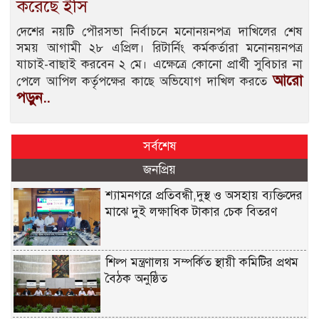
করেছে ইসি
দেশের নয়টি পৌরসভা নির্বাচনে মনোনয়নপত্র দাখিলের শেষ
সময় আগামী ২৮ এপ্রিল। রিটার্নিং কর্মকর্তারা মনোনয়নপত্র
যাচাই-বাছাই করবেন ২ মে। এক্ষেত্রে কোনো প্রার্থী সুবিচার না
আরো
পেলে আপিল কর্তৃপক্ষের কাছে অভিযোগ দাখিল করতে
পড়ুন..
সর্বশেষ
জনপ্রিয়
শ্যামনগরে প্রতিবন্ধী,দুস্থ ও অসহায় ব্যক্তিদের
মাঝে দুই লক্ষাধিক টাকার চেক বিতরণ
শিল্প মন্ত্রণালয় সম্পর্কিত স্থায়ী কমিটির প্রথম
বৈঠক অনুষ্ঠিত