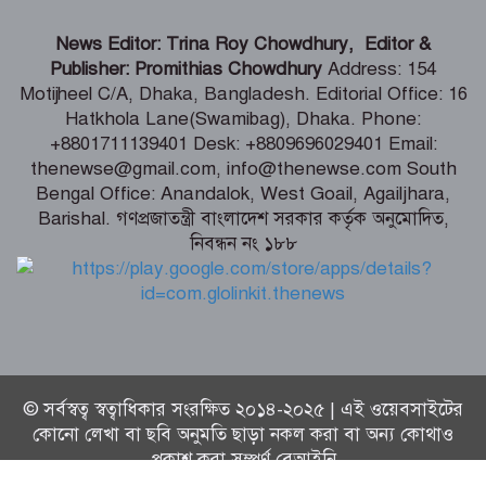
ভারতীয় হাইক‌মিশনা‌রের স‌ঙ্গে আইএবিডির
News Editor: Trina Roy Chowdhury, Editor &
প্রতি‌নি‌ধিদ‌লের সাক্ষাৎ
Publisher: Promithias Chowdhury
Address: 154
Motijheel C/A, Dhaka, Bangladesh. Editorial Office: 16
Hatkhola Lane(Swamibag), Dhaka. Phone:
গ্যাস-বিদ্যুৎ সংকটের জবাব চেয়ে
+8801711139401 Desk: +8809696029401 Email:
প্রধানমন্ত্রীর কাছে স্মারকলিপি ১১ দলের
thenewse@gmail.com, info@thenewse.com South
Bengal Office: Anandalok, West Goail, Agailjhara,
Barishal. গণপ্রজাতন্ত্রী বাংলাদেশ সরকার কর্তৃক অনুমোদিত,
নিবন্ধন নং ১৮৮
পররাষ্ট্রমন্ত্রীর কা‌ছে ইউএনডিপির আবাসিক
প্রতিনিধির পরিচয়পত্র পেশ
© সর্বস্বত্ব স্বত্বাধিকার সংরক্ষিত ২০১৪-২০২৫ | এই ওয়েবসাইটের
কোনো লেখা বা ছবি অনুমতি ছাড়া নকল করা বা অন্য কোথাও
প্রকাশ করা সম্পূর্ণ বেআইনি