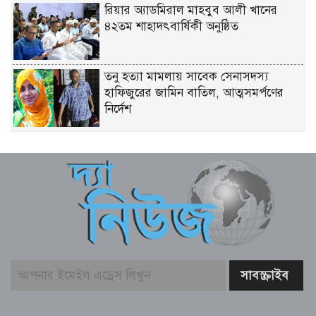
রিয়ার অ্যাডমিরাল মাহবুব আলী খানের
৪২তম শাহাদৎবার্ষিকী অনুষ্ঠিত
তনু হত্যা মামলায় সাবেক সেনাসদস্য
হাফিজুরের জামিন বাতিল, আত্মসমর্পণের
নির্দেশ
লিবিয়ায় মাফিয়ার নির্যাতনে মাদারীপুরের
যুবকের মৃত্যু
পাইকগাছায় ছাত্র ও দরিদ্র মানুষের মাঝে
সাইকেল, সেলাই মেশিন ও ভ্যান বিতরণ
মার্কিন প্রশান্ত মহাসাগরীয় নৌবহর
কমান্ডারের বাংলাদেশ সফর শেষ