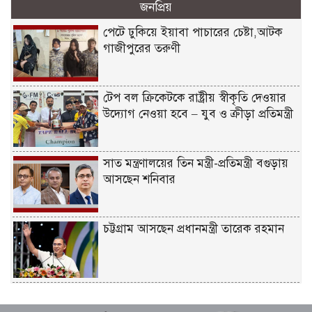
জনপ্রিয়
পেটে ঢুকিয়ে ইয়াবা পাচারের চেষ্টা,আটক
গাজীপুরের তরুণী
টেপ বল ক্রিকেটকে রাষ্ট্রীয় স্বীকৃতি দেওয়ার
উদ্যোগ নেওয়া হবে – যুব ও ক্রীড়া প্রতিমন্ত্রী
সাত মন্ত্রণালয়ের তিন মন্ত্রী-প্রতিমন্ত্রী বগুড়ায়
আসছেন শনিবার
চট্টগ্রাম আসছেন প্রধানমন্ত্রী তারেক রহমান
একটি দুর্ঘটনায় পেহেলির অকাল মৃত্যুতে মা-
বাবার ভবিষ্যৎ স্বপ্নের সমাধি