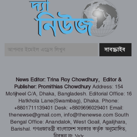
জুলাই আন্দোলনের ত্যাগকে চূড়ান্ত পর্যায়ে
নিয়ে যেতে হবে – তথ্যমন্ত্রী
পুলিশ কর্মকর্তাদের নিয়ে অপপ্রচার, কঠোর
ব্যবস্থা নেওয়ার হুঁশিয়ারি
শিগগিরই শুরু হবে তিস্তা মহাপরিকল্পনা
News Editor: Trina Roy Chowdhury, Editor &
বাস্তবায়নের কাজ – পানি সম্পদ মন্ত্রী
Publisher: Promithias Chowdhury
Address: 154
Motijheel C/A, Dhaka, Bangladesh. Editorial Office: 16
Hatkhola Lane(Swamibag), Dhaka. Phone:
সংবাদপত্র সমাজের দর্পণ – মৎস্য ও
+8801711139401 Desk: +8809696029401 Email:
প্রাণিসম্পদ প্রতিমন্ত্রী
thenewse@gmail.com, info@thenewse.com South
Bengal Office: Anandalok, West Goail, Agailjhara,
Barishal. গণপ্রজাতন্ত্রী বাংলাদেশ সরকার কর্তৃক অনুমোদিত,
নিবন্ধন নং ১৮৮
শেখ হাসিনা কি বেঁচে আছেন, না কি মারা