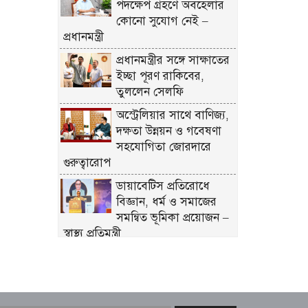
পদক্ষেপ গ্রহণে অবহেলার
কোনো সুযোগ নেই –
প্রধানমন্ত্রী
প্রধানমন্ত্রীর সঙ্গে সাক্ষাতের
ইচ্ছা পূরণ রাকিবের,
তুললেন সেলফি
অস্ট্রেলিয়ার সাথে বাণিজ্য,
দক্ষতা উন্নয়ন ও গবেষণা
সহযোগিতা জোরদারে
গুরুত্বারোপ
ডায়াবেটিস প্রতিরোধে
বিজ্ঞান, ধর্ম ও সমাজের
সমন্বিত ভূমিকা প্রয়োজন –
স্বাস্থ্য প্রতিমন্ত্রী
ভিআইপি-সিআইপিসহ
সবার জন্য বিমানবন্দরে
সমান নিরাপত্তা তল্লাশি –
বিমান মন্ত্রী