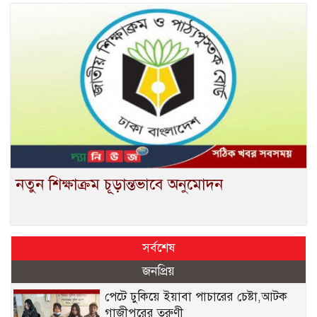
নতুন শিক্ষাক্রম চূড়ান্তভাবে অনুমোদন
সর্বশেষ
জনপ্রিয়
পেটে ঢুকিয়ে ইয়াবা পাচারের চেষ্টা,আটক
গাজীপুরের তরুণী