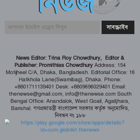
নিয়ে যেতে হবে – তথ্যমন্ত্রী
পুলিশ কর্মকর্তাদের নিয়ে অপপ্রচার, কঠোর
ব্যবস্থা নেওয়ার হুঁশিয়ারি
শিগগিরই শুরু হবে তিস্তা মহাপরিকল্পনা
News Editor: Trina Roy Chowdhury, Editor &
বাস্তবায়নের কাজ – পানি সম্পদ মন্ত্রী
Publisher: Promithias Chowdhury
Address: 154
Motijheel C/A, Dhaka, Bangladesh. Editorial Office: 16
Hatkhola Lane(Swamibag), Dhaka. Phone:
সংবাদপত্র সমাজের দর্পণ – মৎস্য ও
+8801711139401 Desk: +8809696029401 Email:
প্রাণিসম্পদ প্রতিমন্ত্রী
thenewse@gmail.com, info@thenewse.com South
Bengal Office: Anandalok, West Goail, Agailjhara,
Barishal. গণপ্রজাতন্ত্রী বাংলাদেশ সরকার কর্তৃক অনুমোদিত,
নিবন্ধন নং ১৮৮
শেখ হাসিনা কি বেঁচে আছেন, না কি মারা
গেছেন- রাশেদ খাঁন