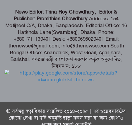
বেনাপোলে বিজিবি অভিযানে চোরাচালান
News Editor: Trina Roy Chowdhury, Editor &
পণ্য আটক
Publisher: Promithias Chowdhury
Address: 154
Motijheel C/A, Dhaka, Bangladesh. Editorial Office: 16
Hatkhola Lane(Swamibag), Dhaka. Phone:
বিশেষ চাহিদা সম্পন্ন ক্রীড়াবিদদের জন্য
+8801711139401 Desk: +8809696029401 Email:
আন্তর্জাতিক মানের টুর্নামেন্ট হবে -ক্রীড়া
thenewse@gmail.com, info@thenewse.com South
প্রতিমন্ত্রী
Bengal Office: Anandalok, West Goail, Agailjhara,
Barishal. গণপ্রজাতন্ত্রী বাংলাদেশ সরকার কর্তৃক অনুমোদিত,
নিবন্ধন নং ১৮৮
জনবান্ধব স্বাস্থ্যসেবা নিশ্চিতে মান্দায় এমপি
ফ্যান ও নেবুলাইজার বিতরণ
© সর্বস্বত্ব স্বত্বাধিকার সংরক্ষিত ২০১৪-২০২৫ | এই ওয়েবসাইটের
কোনো লেখা বা ছবি অনুমতি ছাড়া নকল করা বা অন্য কোথাও
প্রকাশ করা সম্পূর্ণ বেআইনি