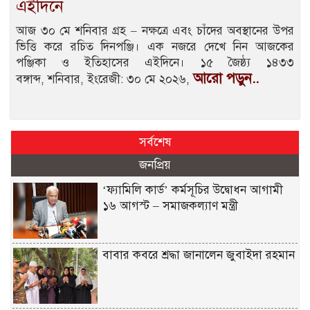
এইদিনে
আজ ৩০ মে শনিবার গ্রহ – নক্ষত্রে এবং চাঁদের অবস্থানের উপর
ভিত্তি করে রচিত দিনপঞ্জি। এক নজরে দেখে নিন আজকের
পঞ্জিকা ও ইতিহাসের এইদিনে। ১৫ জৈষ্ঠ্য ১৪৩৩
আরো পড়ুন..
বঙ্গাব্দ, শনিবার, ইংরেজী: ৩০ মে ২০২৬,
সর্বশেষ
জনপ্রিয়
‘ফ্যামিলি কার্ড’ কর্মসূচির উদ্বোধন আগামী
১৬ আগস্ট – সমাজকল্যাণ মন্ত্রী
বাবার কবরে শ্রদ্ধা জানালেন জুবাইদা রহমান