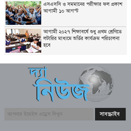
এসএসসি ও সমমানের পরীক্ষার ফল প্রকাশ
আগামী ১০ আগস্ট
আগামী ২০২৭ শিক্ষাবর্ষে শুধু প্রথম শ্রেণিতে
লটারির মাধ্যমে ভর্তির কার্যক্রম পরিচালনা
হবে
টেলিটকের ৩৬ জুলাই অফারে তরুণদের
ব্যাপক সাড়া
শহীদ রাষ্ট্রপতি জিয়াউর রহমান দেশে প্রথম
‘সবুজ বিপ্লব’ এর ডাক দিয়েছিলেন
-পরিবেশমন্ত্রী
জমি দখলকে কেন্দ্র করে নারীসহ দুইজনকে
মারধরের অভিযোগ