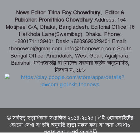
বিনামূল্যে চ্যাটজিপিটি ব্যবহারকারীদের জন্য
News Editor: Trina Roy Chowdhury, Editor &
বড় সুখবর
Publisher: Promithias Chowdhury
Address: 154
Motijheel C/A, Dhaka, Bangladesh. Editorial Office: 16
Hatkhola Lane(Swamibag), Dhaka. Phone:
গণমাধ্যমের ওপর নিয়ন্ত্রণ নয়, প্রয়োজন
+8801711139401 Desk: +8809696029401 Email:
নিয়মতান্ত্রিক কাঠামো: তথ্য ও সম্প্রচারমন্ত্রী
thenewse@gmail.com, info@thenewse.com South
Bengal Office: Anandalok, West Goail, Agailjhara,
Barishal. গণপ্রজাতন্ত্রী বাংলাদেশ সরকার কর্তৃক অনুমোদিত,
নিবন্ধন নং ১৮৮
টেকসই গণতন্ত্র প্রতিষ্ঠায় স্বাধীন ও শক্তিশালী
গণমাধ্যমের বিকল্প নেই -মির্জা ফখরুল
© সর্বস্বত্ব স্বত্বাধিকার সংরক্ষিত ২০১৪-২০২৫ | এই ওয়েবসাইটের
কোনো লেখা বা ছবি অনুমতি ছাড়া নকল করা বা অন্য কোথাও
প্রকাশ করা সম্পূর্ণ বেআইনি