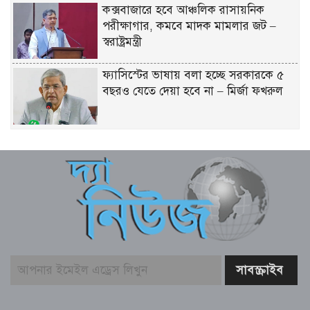
কক্সবাজারে হবে আঞ্চলিক রাসায়নিক
পরীক্ষাগার, কমবে মাদক মামলার জট –
স্বরাষ্ট্রমন্ত্রী
ফ্যাসিস্টের ভাষায় বলা হচ্ছে সরকারকে ৫
বছরও যেতে দেয়া হবে না – মির্জা ফখরুল
গণমাধ্যমের ওপর কোনো গোয়েন্দা চাপ
নেই; দাবি তথ্যমন্ত্রীর
বিএনপির নারী এমপিকে আইনি নোটিশ
পাঠালেন আসিফ মাহমুদ
আলোচিত কনটেন্ট ক্রিয়েটর রিপন মিয়া
গ্রেফতার