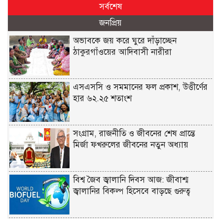
সর্বশেষ
জনপ্রিয়
অভাবকে জয় করে ঘুরে দাঁড়াচ্ছেন
ঠাকুরগাঁওয়ের আদিবাসী নারীরা
এসএসসি ও সমমানের ফল প্রকাশ, উত্তীর্ণের
হার ৬২.২৫ শতাংশ
সংগ্রাম, রাজনীতি ও জীবনের শেষ প্রান্তে
মির্জা ফখরুলের জীবনের নতুন অধ্যায়
বিশ্ব জৈব জ্বালানি দিবস আজ: জীবাশ্ম
জ্বালানির বিকল্প হিসেবে বাড়ছে গুরুত্ব