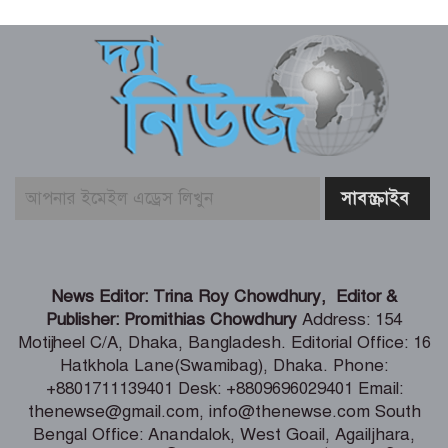
৩০ বছর পর গোবিন্দর কষ্টের কথা প্রকাশ
রিয়াদে নিহতদের দেশে ফেরানোসহ প্রাপ্য
ক্ষতিপূরনে সহায়তার আশ্বাস
‘টক্সিক’-এর ট্রেলারে ‘অ্যানিমেল’ ছবির
রণবীর কাপুরের মিল দেখছে নেটিজেনরা
আজ ১০ আগস্ট (২৪ শ্রাবণ) সোমবারে
রাশিফল ও গ্রহদোষ প্রতিকারের উপায়
News Editor: Trina Roy Chowdhury, Editor &
Publisher: Promithias Chowdhury
Address: 154
Motijheel C/A, Dhaka, Bangladesh. Editorial Office: 16
আজ সোমবার (১০ আগস্ট) পঞ্জিকা ও
Hatkhola Lane(Swamibag), Dhaka. Phone:
ইতিহাসের এইদিনে
+8801711139401 Desk: +8809696029401 Email:
thenewse@gmail.com, info@thenewse.com South
Bengal Office: Anandalok, West Goail, Agailjhara,