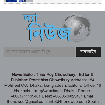
জেরুজালেম ইস্যুতে ঐক্যবদ্ধ হতে জর্ডানে
মুসলিম দেশগুলোর বৈঠক
ডিএমপির ২৪ ঘণ্টার অভিযানে গ্রেপ্তার ৪৬৬
জন, মামলা ৫৭
নড়াইলে পুলিশের অভিযানে ডাকাত গ্রেপ্তার
শতবর্ষের চলাচলের পথ বন্ধ, অবরুদ্ধ
News Editor: Trina Roy Chowdhury, Editor &
সংখ্যালঘু তিন পরিবার
Publisher: Promithias Chowdhury
Address: 154
Motijheel C/A, Dhaka, Bangladesh. Editorial Office: 16
Hatkhola Lane(Swamibag), Dhaka. Phone:
ট্রাম্পের হেলিকপ্টারের কাছাকাছি যাত্রীবাহী
+8801711139401 Desk: +8809696029401 Email:
বিমান, তদন্ত শুরু
thenewse@gmail.com, info@thenewse.com South