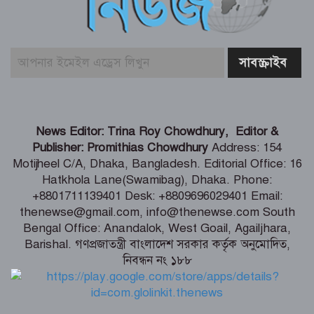
সাইকেল, সেলাই মেশিন ও ভ্যান বিতরণ
মার্কিন প্রশান্ত মহাসাগরীয় নৌবহর
কমান্ডারের বাংলাদেশ সফর শেষ
ভারতীয় হাইক‌মিশনা‌রের স‌ঙ্গে আইএবিডির
News Editor: Trina Roy Chowdhury, Editor &
প্রতি‌নি‌ধিদ‌লের সাক্ষাৎ
Publisher: Promithias Chowdhury
Address: 154
Motijheel C/A, Dhaka, Bangladesh. Editorial Office: 16
Hatkhola Lane(Swamibag), Dhaka. Phone:
গ্যাস-বিদ্যুৎ সংকটের জবাব চেয়ে
+8801711139401 Desk: +8809696029401 Email:
প্রধানমন্ত্রীর কাছে স্মারকলিপি ১১ দলের
thenewse@gmail.com, info@thenewse.com South
Bengal Office: Anandalok, West Goail, Agailjhara,
Barishal. গণপ্রজাতন্ত্রী বাংলাদেশ সরকার কর্তৃক অনুমোদিত,
নিবন্ধন নং ১৮৮
পররাষ্ট্রমন্ত্রীর কা‌ছে ইউএনডিপির আবাসিক
প্রতিনিধির পরিচয়পত্র পেশ