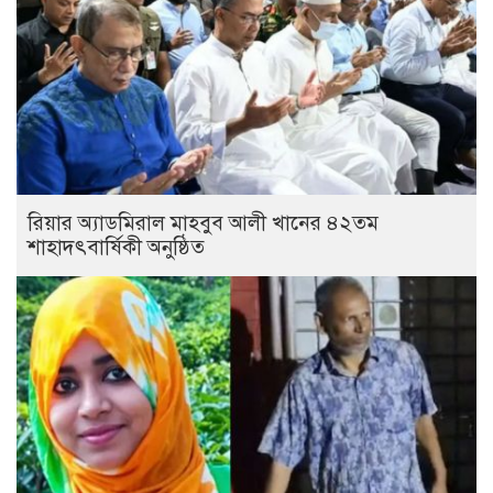
রিয়ার অ্যাডমিরাল মাহবুব আলী খানের ৪২তম
শাহাদৎবার্ষিকী অনুষ্ঠিত