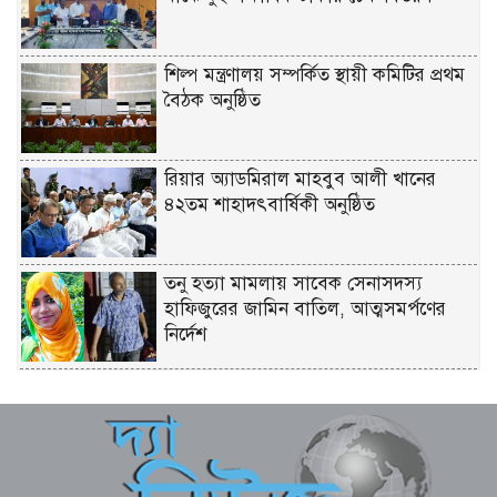
শিল্প মন্ত্রণালয় সম্পর্কিত স্থায়ী কমিটির প্রথম
বৈঠক অনুষ্ঠিত
রিয়ার অ্যাডমিরাল মাহবুব আলী খানের
৪২তম শাহাদৎবার্ষিকী অনুষ্ঠিত
তনু হত্যা মামলায় সাবেক সেনাসদস্য
হাফিজুরের জামিন বাতিল, আত্মসমর্পণের
নির্দেশ
লিবিয়ায় মাফিয়ার নির্যাতনে মাদারীপুরের
যুবকের মৃত্যু
পাইকগাছায় ছাত্র ও দরিদ্র মানুষের মাঝে