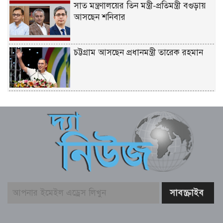
সাত মন্ত্রণালয়ের তিন মন্ত্রী-প্রতিমন্ত্রী বগুড়ায়
আসছেন শনিবার
চট্টগ্রাম আসছেন প্রধানমন্ত্রী তারেক রহমান
একটি দুর্ঘটনায় পেহেলির অকাল মৃত্যুতে মা-
বাবার ভবিষ্যৎ স্বপ্নের সমাধি
জুলাই আন্দোলনের ত্যাগকে চূড়ান্ত পর্যায়ে
নিয়ে যেতে হবে – তথ্যমন্ত্রী
পুলিশ কর্মকর্তাদের নিয়ে অপপ্রচার, কঠোর
ব্যবস্থা নেওয়ার হুঁশিয়ারি