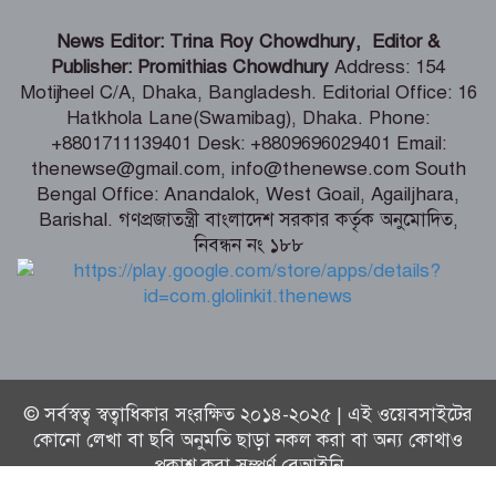
শিগগিরই শুরু হবে তিস্তা মহাপরিকল্পনা
News Editor: Trina Roy Chowdhury, Editor &
বাস্তবায়নের কাজ – পানি সম্পদ মন্ত্রী
Publisher: Promithias Chowdhury
Address: 154
Motijheel C/A, Dhaka, Bangladesh. Editorial Office: 16
Hatkhola Lane(Swamibag), Dhaka. Phone:
সংবাদপত্র সমাজের দর্পণ – মৎস্য ও
+8801711139401 Desk: +8809696029401 Email:
প্রাণিসম্পদ প্রতিমন্ত্রী
thenewse@gmail.com, info@thenewse.com South
Bengal Office: Anandalok, West Goail, Agailjhara,
Barishal. গণপ্রজাতন্ত্রী বাংলাদেশ সরকার কর্তৃক অনুমোদিত,
নিবন্ধন নং ১৮৮
শেখ হাসিনা কি বেঁচে আছেন, না কি মারা
গেছেন- রাশেদ খাঁন
© সর্বস্বত্ব স্বত্বাধিকার সংরক্ষিত ২০১৪-২০২৫ | এই ওয়েবসাইটের
কোনো লেখা বা ছবি অনুমতি ছাড়া নকল করা বা অন্য কোথাও
প্রকাশ করা সম্পূর্ণ বেআইনি