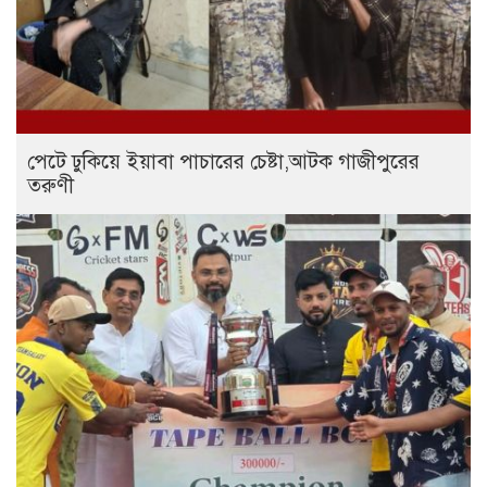
পেটে ঢুকিয়ে ইয়াবা পাচারের চেষ্টা,আটক গাজীপুরের
তরুণী