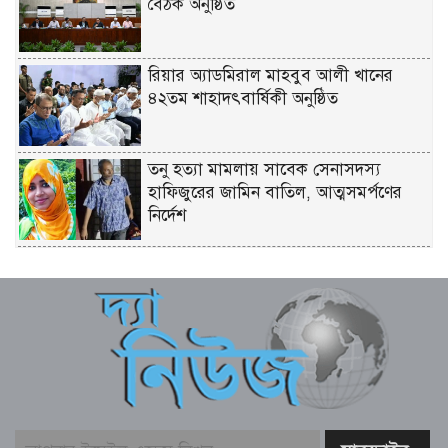
বৈঠক অনুষ্ঠিত
রিয়ার অ্যাডমিরাল মাহবুব আলী খানের
৪২তম শাহাদৎবার্ষিকী অনুষ্ঠিত
তনু হত্যা মামলায় সাবেক সেনাসদস্য
হাফিজুরের জামিন বাতিল, আত্মসমর্পণের
নির্দেশ
লিবিয়ায় মাফিয়ার নির্যাতনে মাদারীপুরের
যুবকের মৃত্যু
পাইকগাছায় ছাত্র ও দরিদ্র মানুষের মাঝে
সাইকেল, সেলাই মেশিন ও ভ্যান বিতরণ