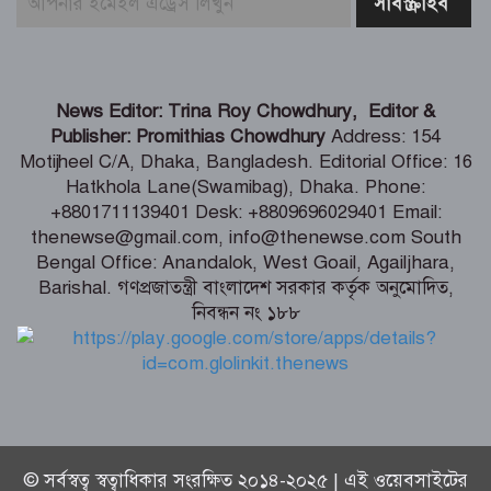
মার্কিন প্রশান্ত মহাসাগরীয় নৌবহর
কমান্ডারের বাংলাদেশ সফর শেষ
ভারতীয় হাইক‌মিশনা‌রের স‌ঙ্গে আইএবিডির
News Editor: Trina Roy Chowdhury, Editor &
প্রতি‌নি‌ধিদ‌লের সাক্ষাৎ
Publisher: Promithias Chowdhury
Address: 154
Motijheel C/A, Dhaka, Bangladesh. Editorial Office: 16
Hatkhola Lane(Swamibag), Dhaka. Phone:
গ্যাস-বিদ্যুৎ সংকটের জবাব চেয়ে
+8801711139401 Desk: +8809696029401 Email:
প্রধানমন্ত্রীর কাছে স্মারকলিপি ১১ দলের
thenewse@gmail.com, info@thenewse.com South
Bengal Office: Anandalok, West Goail, Agailjhara,
Barishal. গণপ্রজাতন্ত্রী বাংলাদেশ সরকার কর্তৃক অনুমোদিত,
নিবন্ধন নং ১৮৮
পররাষ্ট্রমন্ত্রীর কা‌ছে ইউএনডিপির আবাসিক
প্রতিনিধির পরিচয়পত্র পেশ
© সর্বস্বত্ব স্বত্বাধিকার সংরক্ষিত ২০১৪-২০২৫ | এই ওয়েবসাইটের