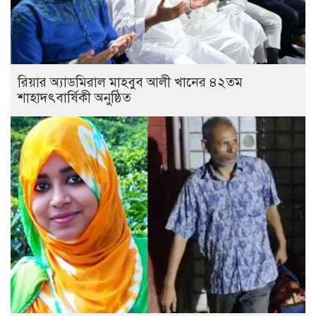
রিয়ার অ্যাডমিরাল মাহবুব আলী খানের ৪২তম
শাহাদৎবার্ষিকী অনুষ্ঠিত