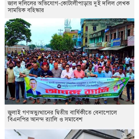
জাল দলিলের অভিযোগ-কোটালীপাড়ায় দুই দলিল লেখক
সাময়িক বহিস্কার
জুলাই গণঅভ্যুত্থানের দ্বিতীয় বার্ষিকীতে বেনাপোলে
বিএনপির আনন্দ র‌্যালি ও সমাবেশ