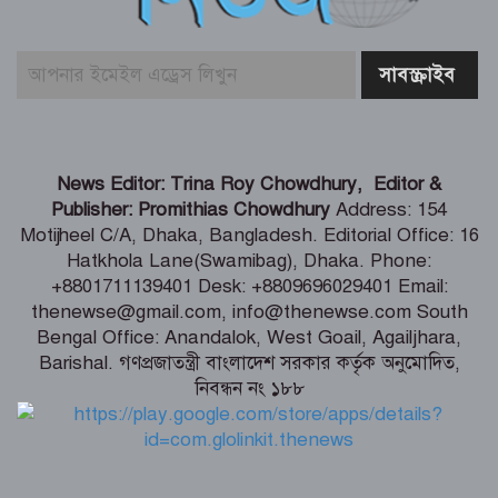
গণঅভ্যুত্থানের দুই বছর পুর্তি উপলক্ষে
ঝিনাইদহে ১১ দলীয় ঐক্য জোটের
গণসমাবেশ
শ্যামনগরে ফাইটার ক্যারাতে ক্লাবের বেল্ট
News Editor: Trina Roy Chowdhury, Editor &
প্রদান অনুষ্ঠান
Publisher: Promithias Chowdhury
Address: 154
Motijheel C/A, Dhaka, Bangladesh. Editorial Office: 16
Hatkhola Lane(Swamibag), Dhaka. Phone:
নিউটনের আপেলের মতো গণ-অভ্যুত্থান
+8801711139401 Desk: +8809696029401 Email:
অটোমেটিক পড়েনি – স্বরাষ্ট্রমন্ত্রী
thenewse@gmail.com, info@thenewse.com South
Bengal Office: Anandalok, West Goail, Agailjhara,
Barishal. গণপ্রজাতন্ত্রী বাংলাদেশ সরকার কর্তৃক অনুমোদিত,
নিবন্ধন নং ১৮৮
৫ আগস্ট যেভাবে হয়ে উঠল ‘৩৬ জুলাই’