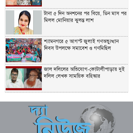
টানা ৫ দিন অনশনের পর বিয়ে, তিন মাস পর
মিলল মোনিয়ার ঝুলন্ত লাশ
শ্যামনগরে ৫ আগস্ট জুলাই গণঅভ্যুত্থান
দিবস উপলক্ষে সমাবেশ ও গণমিছিল
জাল দলিলের অভিযোগ-কোটালীপাড়ায় দুই
দলিল লেখক সাময়িক বহিস্কার
জুলাই গণঅভ্যুত্থানের দ্বিতীয় বার্ষিকীতে
বেনাপোলে বিএনপির আনন্দ র‌্যালি ও
সমাবেশ
ডাসারে পানিতে ডুবে বৃদ্ধের মৃত্যু