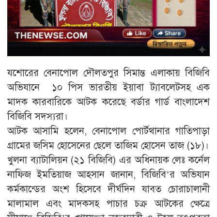
যশোরের বেনাপোল দৌলতপুর সিমান্ত এলাকায় বিজিবি
অভিযানে ১০ পিস ভারতীয় ইয়াবা ট্যাবলেটসহ এক
মাদক কারবারিকে আটক করেছে বর্ডার গার্ড বাংলাদেশ
বিজিবি সদস্যরা।
আটক আসামি হলেন, বেনাপোল পোর্টথানার গাতিপাড়া
গ্রামের জসিম হোসেনের ছেলে তাজিম হোসেন তাজ (১৮)।
খুলনা ব্যাটালিয়ন (২১ বিজিবি) এর অধিনায়ক লেঃ কর্নেল
নাফিজ ইমতিয়াজ আহসান জানান, বিজিবি’র অভিযান
কর্মকান্ডের অংশ হিসেবে দীর্ঘদিন যাবত চোরাচালানী
মালামাল এবং মাদকসহ পাচার চক্র আটকের ক্ষেত্রে