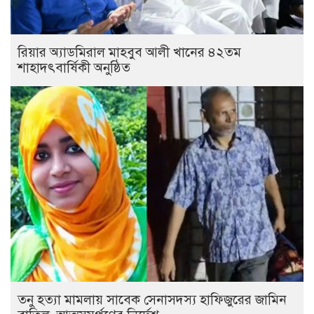
রিয়ার অ্যাডমিরাল মাহবুব আলী খানের ৪২তম
শাহাদৎবার্ষিকী অনুষ্ঠিত
তনু হত্যা মামলায় সাবেক সেনাসদস্য হাফিজুরের জামিন