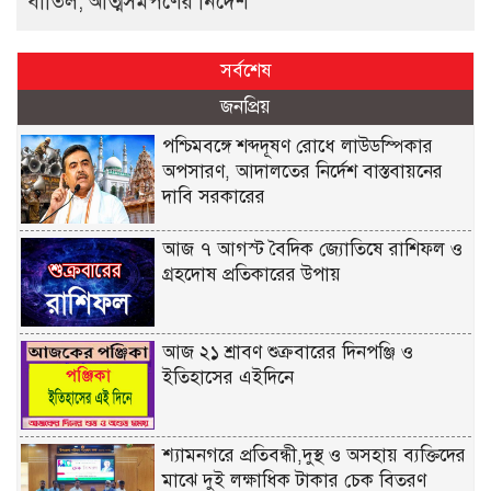
বাতিল, আত্মসমর্পণের নির্দেশ
সর্বশেষ
জনপ্রিয়
পশ্চিমবঙ্গে শব্দদূষণ রোধে লাউডস্পিকার
অপসারণ, আদালতের নির্দেশ বাস্তবায়নের
দাবি সরকারের
আজ ৭ আগস্ট বৈদিক জ্যোতিষে রাশিফল ও
গ্রহদোষ প্রতিকারের উপায়
আজ ২১ শ্রাবণ শুক্রবারের দিনপঞ্জি ও
ইতিহাসের এইদিনে
শ্যামনগরে প্রতিবন্ধী,দুস্থ ও অসহায় ব্যক্তিদের
মাঝে দুই লক্ষাধিক টাকার চেক বিতরণ