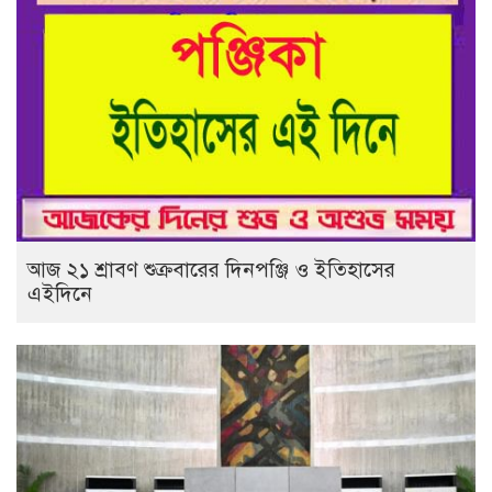
আজ ২১ শ্রাবণ শুক্রবারের দিনপঞ্জি ও ইতিহাসের
এইদিনে