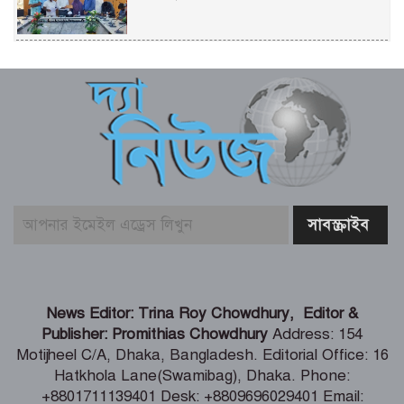
শিল্প মন্ত্রণালয় সম্পর্কিত স্থায়ী কমিটির প্রথম
বৈঠক অনুষ্ঠিত
রিয়ার অ্যাডমিরাল মাহবুব আলী খানের
৪২তম শাহাদৎবার্ষিকী অনুষ্ঠিত
তনু হত্যা মামলায় সাবেক সেনাসদস্য
হাফিজুরের জামিন বাতিল, আত্মসমর্পণের
নির্দেশ
লিবিয়ায় মাফিয়ার নির্যাতনে মাদারীপুরের
News Editor: Trina Roy Chowdhury, Editor &
যুবকের মৃত্যু
Publisher: Promithias Chowdhury
Address: 154
Motijheel C/A, Dhaka, Bangladesh. Editorial Office: 16
Hatkhola Lane(Swamibag), Dhaka. Phone:
পাইকগাছায় ছাত্র ও দরিদ্র মানুষের মাঝে
+8801711139401 Desk: +8809696029401 Email: