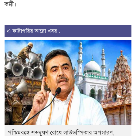
কর্মী।
এ ক্যটাগরির আরো খবর..
পশ্চিমবঙ্গে শব্দদূষণ রোধে লাউডস্পিকার অপসারণ,