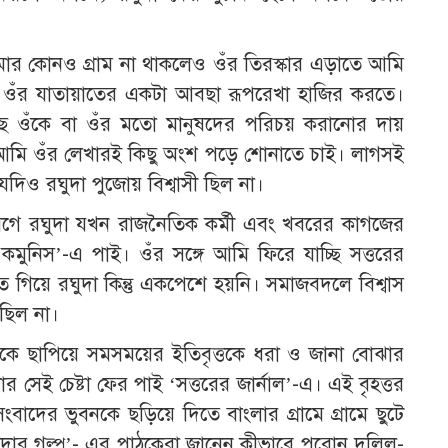
ার কোনও গ্রাম না থাকলেও ওঁর তিরস্কার এড়াতে আমি
েয়ে ওঁর যাতায়াতের একটা আবছা রূপরেখা হাজির করতে।
াছে ওঁকে বা ওঁর মতো মানুষদের পরিচয় করানোর দায়
মি ওঁর লেখারই কিছু অংশ পড়ে শোনাতে চাই। লাগসই
 যদিও রঘুদা পুজোয় বিশ্বাসী ছিল না।
গে রঘুদা যখন রাজনৈতিক কর্মী এবং খবরের কাগজের
মুনিস’-এ পাই। ওঁর সঙ্গে আমি ফিরে যাচ্ছি সত্তরের
 গিয়ে রঘুদা কিন্তু একপেশে হয়নি। সমাজবদলে বিশ্বাস
 ছিল না।
সকে ছাপিয়ে সমসময়ের ইতিবৃত্তকে ধরা ও জানা বোঝার
 সেই চেষ্টা ফের পাই ‘সত্তরের জার্নাল’-এ। এই বৃহত্তর
ংবাদের ভুবনকে ছড়িয়ে দিতে বাংলার গ্রামে গ্রামে ছুটে
বাদার গল্প’- এর পাঠকেরা জানেন কীভাবে পুরোন দলিল-