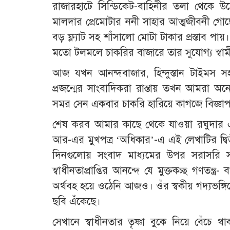
রাজারহাটে সিন্ডিকেট-বাহিনীর তলা থেকে উ
মালদার প্রেমোটার ননী সাহার আত্মজীবনী গ
বড় ফ্ল্যাট সহ শাঁসালো মোটা টাকার প্রস্তাব প
মতো টলমলে চাকরির বাজারে তার সুযোগ্য স্বামী
আজ যখন আনন্দবাজার, হিন্দুস্তান টাইমস সহ 
প্রজন্মের সাংবাদিকরা রাস্তায় তখন আমরা অন
সমর সেন একবার চাকরি হারিয়ে কাগজে বিজ্ঞা
শেষ করব আমার কাছে থেকে যাওয়া রঘুদার এ
আর-এর মুখপত্র ‘অধিকার’-এ এই লেখাটির দ্বি
দিনগুলোয় সংবাদ মাধ্যমের উপর সরাসরি সরকা
স্বাধীনতাপ্রাপ্তির আনন্দে যে মুক্তকচ্ছ গণতন্
অর্থবহ হয়ে ওঠেনি আজও। ওঁর স্বকীয় গদ্যভঙ্গ
ছবি এঁকেছে।
সেখানে স্বাধীনতার তৃষ্ণা বুকে নিয়ে বেঁচে থা