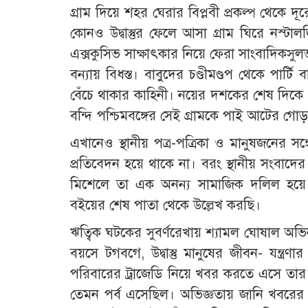
গ্রাম দিয়ে শহর ঘেরার বিপ্লবী প্রকল্প থেকে দ
কোনও উদ্বাস্তুর ফেলে আসা গ্রাম ঘিরে নস্টালজি
এক্সকুসিভ সাক্ষাৎকার নিয়ে ফেরা সাংবাদিকসু
বন্যায় বিধস্ত। বাবুদের চণ্ডীমণ্ডপ থেকে পার্
বেঁচে থাকার কাহিনী। নয়ের দশকের শেষ দিকে 
বন্দি পশ্চিমবঙ্গের সেই গ্রামকে পাই আটের গ
এখানেও স্থানীয় পত্র-পত্রিকা ও মানুষজনের 
প্রতিবেদন হয়ে থাকে না। বরং স্থানীয় সংবাদের 
মিশেলে তা এক অনন্য সামাজিক দলিল হয়ে ও
বইয়ের শেষ পাতা থেকে উল্লেখ করছি।
ঋত্বিক ঘটকের সুবর্ণরেখায় শ্যামল ঘোষাল অভ
বয়সে টগবগে, উদ্বাস্তু মানুষের জীবন- যন্ত
পরিবারের ট্রাজেডি নিয়ে খবর করতে এসে তার
তেমন পর্ব এসেছিল। অভিজ্ঞতায় জানি খবরের