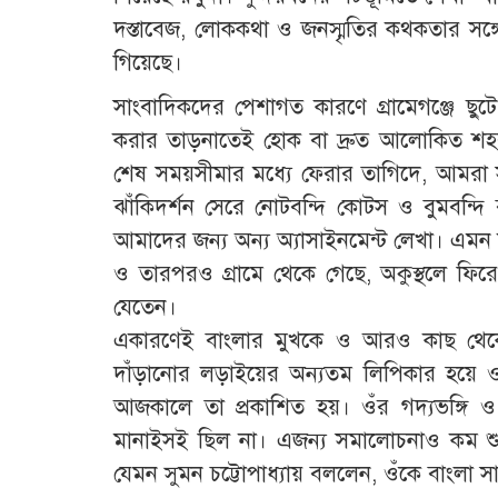
দস্তাবেজ, লোককথা ও জনস্মৃতির কথকতার সঙ্
গিয়েছে।
সাংবাদিকদের পেশাগত কারণে গ্রামেগঞ্জে ছু
করার তাড়নাতেই হোক বা দ্রুত আলোকিত শহর, সু
শেষ সময়সীমার মধ্যে ফেরার তাগিদে, আমরা 
ঝাঁকিদর্শন সেরে নোটবন্দি কোটস ও বুমবন্দ
আমাদের জন্য অন্য অ্যাসাইনমেন্ট লেখা। এমন ন
ও তারপরও গ্রামে থেকে গেছে, অকুস্থলে ফি
যেতেন।
একারণেই বাংলার মুখকে ও আরও কাছ থেকে 
দাঁড়ানোর লড়াইয়ের অন্যতম লিপিকার হয়ে 
আজকালে তা প্রকাশিত হয়। ওঁর গদ্যভঙ্গি ও
মানাইসই ছিল না। এজন্য সমালোচনাও কম শু
যেমন সুমন চট্টোপাধ্যায় বললেন, ওঁকে বাংলা