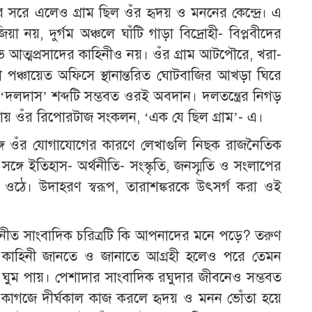
ূরে সরে এলেও গ্রাম ছিল ওঁর হৃদয় ও মননের কেন্দ্রে। এ
য়া নয়, দুর্গম অঞ্চলে ঘাঁটি গাড়া বিদ্রোহী- বিপ্লবীদের
লভ আত্মপ্রসাদের কাহিনীও নয়। ওঁর গ্রাম আটপৌরে, খরা-
টি বা পঞ্চায়েত অফিসে স্থানান্তরিত ঘোটবাজির আখড়া ঘিরে
‘দলদাস’ শব্দটি সম্ভবত ওরই অবদান। দলতন্ত্রের নিগড়
োড়ায় ওঁর রিপোরটাজ সংকলন, ‘এক যে ছিল গ্রাম’- এ।
সঙ্গে ওঁর যোগাযোগের কারণে লেখাগুলি নিছক রাজনৈতিক
সঙ্গে ইতিহাস- অর্থনীতি- সংস্কৃতি, জনস্মৃতি ও সংলাপের
ঠে। উদাহরণ স্বরূপ, তারাশঙ্করকে উৎসর্গ করা ওই
িনীত সাংবাদিক চরিত্রটি কি আপনাদের মনে পড়ে? তরুণ
্রণার কাহিনী জানতে ও জানাতে আগ্রহী হলেও পরে তেমন
 ঘুম পায়। পেশাদার সাংবাদিক রঘুদার জীবনেও সম্ভবত
 কাগজে দীর্ঘকাল কাজ করলে হৃদয় ও মনন ভোঁতা হয়ে