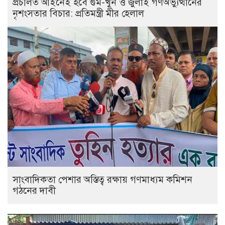
প্রচলিত আইনেই হবে গুম-খুন ও জুলাই গণঅভ্যুত্থানের
নৃশংসতার বিচার: প্রতিমন্ত্রী মীর হেলাল
সাংবাদিকতা পেশার অস্তিত্ব রক্ষায় গণমাধ্যম কমিশন
গঠনের দাবী