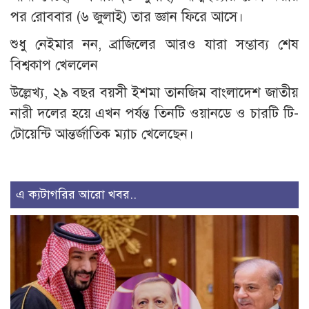
পর রোববার (৬ জুলাই) তার জ্ঞান ফিরে আসে।
শুধু নেইমার নন, ব্রাজিলের আরও যারা সম্ভাব্য শেষ
বিশ্বকাপ খেললেন
উল্লেখ্য, ২৯ বছর বয়সী ইশমা তানজিম বাংলাদেশ জাতীয়
নারী দলের হয়ে এখন পর্যন্ত তিনটি ওয়ানডে ও চারটি টি-
টোয়েন্টি আন্তর্জাতিক ম্যাচ খেলেছেন।
এ ক্যটাগরির আরো খবর..