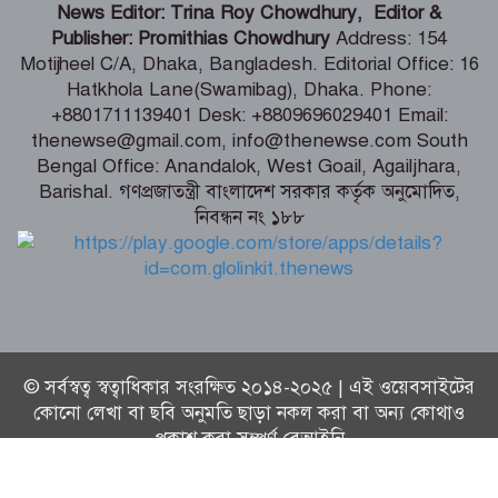
News Editor: Trina Roy Chowdhury, Editor &
Publisher: Promithias Chowdhury
Address: 154
Motijheel C/A, Dhaka, Bangladesh. Editorial Office: 16
কক্সবাজারে হবে আঞ্চলিক রাসায়নিক
Hatkhola Lane(Swamibag), Dhaka. Phone:
পরীক্ষাগার, কমবে মাদক মামলার জট –
+8801711139401 Desk: +8809696029401 Email:
স্বরাষ্ট্রমন্ত্রী
thenewse@gmail.com, info@thenewse.com South
Bengal Office: Anandalok, West Goail, Agailjhara,
ফ্যাসিস্টের ভাষায় বলা হচ্ছে সরকারকে ৫
Barishal. গণপ্রজাতন্ত্রী বাংলাদেশ সরকার কর্তৃক অনুমোদিত,
বছরও যেতে দেয়া হবে না – মির্জা ফখরুল
নিবন্ধন নং ১৮৮
© সর্বস্বত্ব স্বত্বাধিকার সংরক্ষিত ২০১৪-২০২৫ | এই ওয়েবসাইটের
কোনো লেখা বা ছবি অনুমতি ছাড়া নকল করা বা অন্য কোথাও
প্রকাশ করা সম্পূর্ণ বেআইনি
Technical Supported By:
Thenews Team