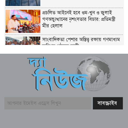
প্রচলিত আইনেই হবে গুম-খুন ও জুলাই
গণঅভ্যুত্থানের নৃশংসতার বিচার: প্রতিমন্ত্রী
মীর হেলাল
সাংবাদিকতা পেশার অস্তিত্ব রক্ষায় গণমাধ্যম
কমিশন গঠনের দাবী
সুপ্রিম কোর্টে ২৬৫ আইন কর্মকর্তা নিয়োগ:
সংখ্যালঘু না থাকায় প্রতিক্রিয়া
ইতালি যাওয়ার পথে লিবিয়ায় বন্দি যুবক,
দেড় বছর ধরে নেই খোঁজ!
ডেপুটি স্পিকারের নামে জাল ডিও পত্র তৈরি,
এসি ল্যান্ডের বিরুদ্ধে মামলা