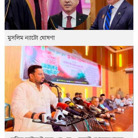
মুসলিম ন্যাটো ঘোষণা