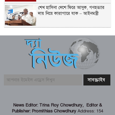
শেখ হাসিনা দেশে ফিরে আসুক, গণহত্যার
দায় নিয়ে কারাগারে যাক – আইনমন্ত্রী
বিএনপির উদ্যোগে সবুজ বেনাপোলের
প্রত্যয়ে পঞ্চম দিনের বৃক্ষরোপণ
কক্সবাজারের সমুদ্রসম্পদ, ব্লু ইকোনমি
সম্ভাবনাকে কাজে লাগাতে সরকার বিভিন্ন
পরিকল্পনা নিয়েছে – স্বরাষ্ট্রমন্ত্রী
জামায়াত-এনসিপির মব সৃষ্টির সুযোগ নিতে
পারে আওয়ামী লীগ – রাশেদ খাঁন
দেশের পর্যটনকে খাতকে জনপ্রিয় করতে কাজ
News Editor: Trina Roy Chowdhury, Editor &
করেছে সরকার – পর্যটনমন্ত্রী
Publisher: Promithias Chowdhury
Address: 154