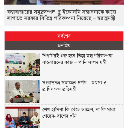
কক্সবাজারের সমুদ্রসম্পদ, ব্লু ইকোনমি সম্ভাবনাকে কাজে
লাগাতে সরকার বিভিন্ন পরিকল্পনা নিয়েছে – স্বরাষ্ট্রমন্ত্রী
সর্বশেষ
জনপ্রিয়
শিগগিরই শুরু হবে তিস্তা মহাপরিকল্পনা
বাস্তবায়নের কাজ – পানি সম্পদ মন্ত্রী
সংবাদপত্র সমাজের দর্পণ – মৎস্য ও
প্রাণিসম্পদ প্রতিমন্ত্রী
শেখ হাসিনা কি বেঁচে আছেন, না কি মারা
গেছেন- রাশেদ খাঁন