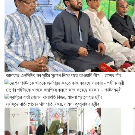
জামায়াত-এনসিপির মব সৃষ্টির সুযোগ নিতে পারে আওয়ামী লীগ – রাশেদ খাঁন
দেশের পর্যটনকে খাতকে জনপ্রিয় করতে কাজ করেছে সরকার – পর্যটনমন্ত্রী
স্বস্তির বার্তা পেলেন থালাপতি বিজয়, মামলা প্রত্যাহার স্ত্রীর