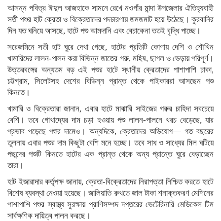
আসন্ন পবিত্র ঈদুল আজহাকে সামনে রেখে নওগাঁর মান্দা উপজেলার ঐতিহ্যবাহী
সতী পশুর হাট ক্রেতা ও বিক্রেতাদের পদচারণায় জমজমাট হয়ে উঠেছে। কুরবানির
দিন যত ঘনিয়ে আসছে, হাটে পশু আমদানি এবং বেচাকেনা ততই বৃদ্ধি পাচ্ছে।
সরেজমিনে সতী হাট ঘুরে দেখা গেছে, হাটের প্রতিটি কোণায় দেশি ও শৌখিন
খামারিদের লালন-পালন করা বিভিন্ন জাতের গরু, মহিষ, ছাগল ও ভেড়ায় পরিপূর্ণ।
উত্তরবঙ্গের অন্যতম বড় এই পশুর হাটে স্থানীয় ক্রেতাদের পাশাপাশি ঢাকা,
চট্টগ্রাম, সিলেটসহ দেশের বিভিন্ন প্রান্ত থেকে পাইকাররা আসছেন পশু
কিনতে।
খামারি ও বিক্রেতারা জানান, এবার হাটে মাঝারি সাইজের গরুর চাহিদা সবচেয়ে
বেশি। তবে গোখাদ্যের দাম চড়া হওয়ায় পশু লালন-পালনে খরচ বেড়েছে, যার
প্রভাব পড়েছে পশুর দামেও। অন্যদিকে, ক্রেতাদের অভিযোগ— গত বছরের
তুলনায় এবার পশুর দাম কিছুটা বেশি মনে হচ্ছে। তবে সাধ ও সাধ্যের মিল ঘটিয়ে
পছন্দের পশুটি কিনতে হাটের এক প্রান্ত থেকে অন্য প্রান্তে ঘুরে বেড়াচ্ছেন
তারা।
হাট ইজারাদার কর্তৃপক্ষ জানায়, ক্রেতা-বিক্রেতাদের নিরাপত্তা নিশ্চিত করতে হাটে
বিশেষ ব্যবস্থা নেওয়া হয়েছে। জালিয়াতি রুখতে জাল টাকা শনাক্তকরণ মেশিনের
পাশাপাশি পশুর স্বাস্থ্য সুরক্ষায় প্রাণিসম্পদ দপ্তরের ভেটেরিনারি মেডিকেল টিম
সার্বক্ষণিক দায়িত্ব পালন করছে।