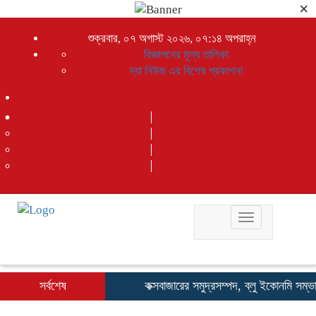
×
শুক্রবার, ০৭ অগাস্ট ২০২৬, ০৭:১৪ অপরাহ্ন
বিজ্ঞাপনের মূল্য তালিকা
দ্যা নিউজ এর বিশেষ প্রকাশনা
Toggle
navigation
সর্বশেষ
কক্সবাজারের সমুদ্রসম্পদ, ব্লু ইকোনমি সম্ভাবনাকে ক