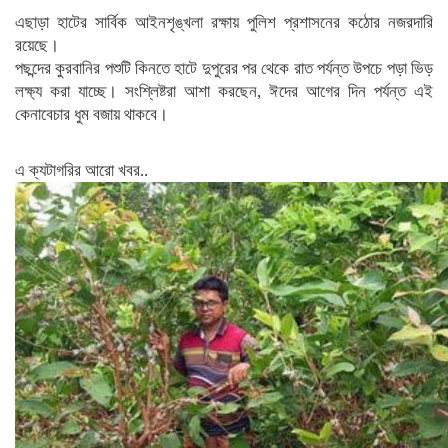
এছাড়া হাটের সার্বিক আইনশৃঙ্খলা রক্ষায় পুলিশ প্রশাসনের কঠোর নজরদারি
রয়েছে।
পছন্দের কুরবানির পশুটি কিনতে হাটে দুপুরের পর থেকে রাত পর্যন্ত উপচে পড়া ভিড়
লক্ষ্য করা যাচ্ছে। সংশ্লিষ্টরা আশা করছেন, ঈদের আগের দিন পর্যন্ত এই
কেনাবেচার ধুম বজায় থাকবে।
এ ক্যটাগরির আরো খবর..