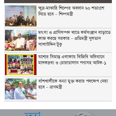
ক্ষুদ্র-মাঝারি শিল্পের অবদান ৬০ শতাংশে
নিতে হবে – শিল্পমন্ত্রী
মৎস্য ও প্রাণিসম্পদ খাতে কর্মসংস্থান বাড়াতে
কাজ করছে সরকার – প্রতিমন্ত্রী সুলতান
সালাউদ্দিন টুকু
যশোর সিমান্ত এলাকায় বিজিবি অভিযানে
মাদকদ্রব্য ও চোরাচালান পণ্যসহ আটক-১
বাঁশখালীকে বন্যা মুক্ত করার পদক্ষেপ নেয়া
হবে – ত্রাণমন্ত্রী
হাওরে বাড়বে মাছের অভয়াশ্রম, ইজারা প্রথা
বাতিলের উদ্যোগ – মৎস্য ও প্রাণিসম্পদ এবং