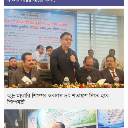
এ ক্যটাগরির আরো খবর..
ক্ষুদ্র-মাঝারি শিল্পের অবদান ৬০ শতাংশে নিতে হবে –
শিল্পমন্ত্রী