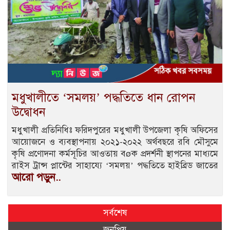
মধুখালীতে ‘সমলয়’ পদ্ধতিতে ধান রোপন
উদ্বোধন
মধুখালী প্রতিনিধিঃ ফরিদপুরের মধুখালী উপজেলা কৃষি অফিসের
আয়োজনে ও ব্যবস্থাপনায় ২০২১-২০২২ অর্থবছরে রবি মৌসুমে
কৃষি প্রণোদনা কর্মসূচির আওতায় বøক প্রদর্শনী স্থাপনের মাধ্যমে
রাইস ট্রান্স প্লান্টের সাহায্যে ‘সমলয়’ পদ্ধতিতে হাইব্রিড জাতের
আরো পড়ুন..
সর্বশেষ
জনপ্রিয়