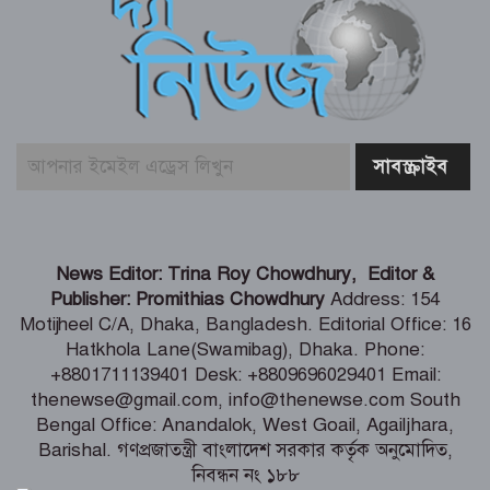
পাইকগাছায় ছাত্র ও দরিদ্র মানুষের মাঝে
সাইকেল, সেলাই মেশিন ও ভ্যান বিতরণ
মার্কিন প্রশান্ত মহাসাগরীয় নৌবহর
কমান্ডারের বাংলাদেশ সফর শেষ
ভারতীয় হাইক‌মিশনা‌রের স‌ঙ্গে আইএবিডির
News Editor: Trina Roy Chowdhury, Editor &
প্রতি‌নি‌ধিদ‌লের সাক্ষাৎ
Publisher: Promithias Chowdhury
Address: 154
Motijheel C/A, Dhaka, Bangladesh. Editorial Office: 16
Hatkhola Lane(Swamibag), Dhaka. Phone:
গ্যাস-বিদ্যুৎ সংকটের জবাব চেয়ে
+8801711139401 Desk: +8809696029401 Email:
প্রধানমন্ত্রীর কাছে স্মারকলিপি ১১ দলের
thenewse@gmail.com, info@thenewse.com South
Bengal Office: Anandalok, West Goail, Agailjhara,
Barishal. গণপ্রজাতন্ত্রী বাংলাদেশ সরকার কর্তৃক অনুমোদিত,
নিবন্ধন নং ১৮৮
পররাষ্ট্রমন্ত্রীর কা‌ছে ইউএনডিপির আবাসিক