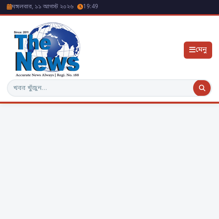
মঙ্গলবার, ১১ আগস্ট ২০২৬
19:49
মেনু
অনুসন্ধান