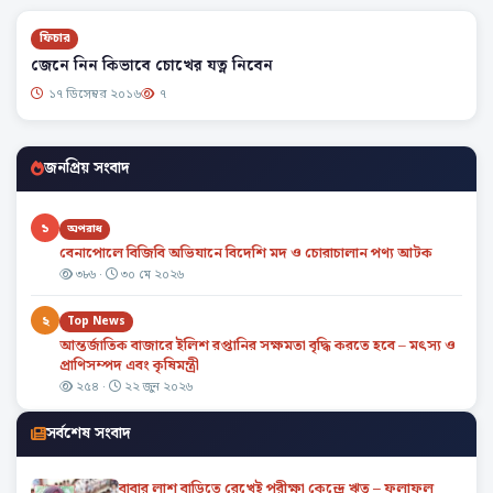
ফিচার
জেনে নিন কিভাবে চোখের যত্ন নিবেন
১৭ ডিসেম্বর ২০১৬
৭
জনপ্রিয় সংবাদ
১
অপরাধ
বেনাপোলে বিজিবি অভিযানে বিদেশি মদ ও চোরাচালান পণ্য আটক
৩৮৬ ·
৩০ মে ২০২৬
২
Top News
আন্তর্জাতিক বাজারে ইলিশ রপ্তানির সক্ষমতা বৃদ্ধি করতে হবে – মৎস্য ও
প্রাণিসম্পদ এবং কৃষিমন্ত্রী
২৫৪ ·
২২ জুন ২০২৬
সর্বশেষ সংবাদ
বাবার লাশ বাড়িতে রেখেই পরীক্ষা কেন্দ্রে ঋতু – ফলাফল