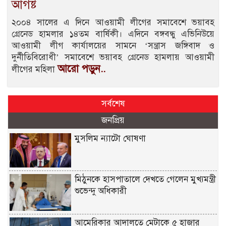
আগষ্ট
২০০৪ সালের এ দিনে আওয়ামী লীগের সমাবেশে ভয়াবহ
গ্রেনেড হামলার ১৪তম বার্ষিকী। এদিনে বঙ্গবন্ধু এভিনিউয়ে
আওয়ামী লীগ কার্যালয়ের সামনে ‘সন্ত্রাস জঙ্গিবাদ ও
দুর্নীতিবিরোধী’ সমাবেশে ভয়াবহ গ্রেনেড হামলায় আওয়ামী
আরো পড়ুন..
লীগের মহিলা
সর্বশেষ
জনপ্রিয়
মুসলিম ন্যাটো ঘোষণা
মিঠুনকে হাসপাতালে দেখতে গেলেন মুখ্যমন্ত্রী
শুভেন্দু অধিকারী
আমেরিকার আদালতে মেটাকে ৫ হাজার