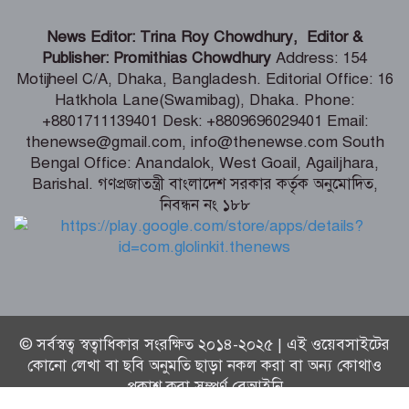
ডেপুটি স্পিকারের নামে জাল ডিও পত্র তৈরি,
এসি ল্যান্ডের বিরুদ্ধে মামলা
News Editor: Trina Roy Chowdhury, Editor &
Publisher: Promithias Chowdhury
Address: 154
Motijheel C/A, Dhaka, Bangladesh. Editorial Office: 16
কক্সবাজারে হবে আঞ্চলিক রাসায়নিক
Hatkhola Lane(Swamibag), Dhaka. Phone:
পরীক্ষাগার, কমবে মাদক মামলার জট –
+8801711139401 Desk: +8809696029401 Email:
স্বরাষ্ট্রমন্ত্রী
thenewse@gmail.com, info@thenewse.com South
Bengal Office: Anandalok, West Goail, Agailjhara,
ফ্যাসিস্টের ভাষায় বলা হচ্ছে সরকারকে ৫
Barishal. গণপ্রজাতন্ত্রী বাংলাদেশ সরকার কর্তৃক অনুমোদিত,
বছরও যেতে দেয়া হবে না – মির্জা ফখরুল
নিবন্ধন নং ১৮৮
© সর্বস্বত্ব স্বত্বাধিকার সংরক্ষিত ২০১৪-২০২৫ | এই ওয়েবসাইটের
কোনো লেখা বা ছবি অনুমতি ছাড়া নকল করা বা অন্য কোথাও
প্রকাশ করা সম্পূর্ণ বেআইনি