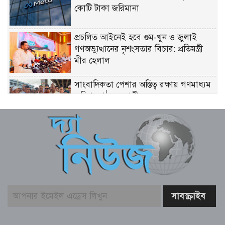
কোটি টাকা জরিমানা
প্রচলিত আইনেই হবে গুম-খুন ও জুলাই
গণঅভ্যুত্থানের নৃশংসতার বিচার: প্রতিমন্ত্রী
মীর হেলাল
সাংবাদিকতা পেশার অস্তিত্ব রক্ষায় গণমাধ্যম
কমিশন গঠনের দাবী
সুপ্রিম কোর্টে ২৬৫ আইন কর্মকর্তা নিয়োগ:
সংখ্যালঘু না থাকায় প্রতিক্রিয়া
ইতালি যাওয়ার পথে লিবিয়ায় বন্দি যুবক,
দেড় বছর ধরে নেই খোঁজ!