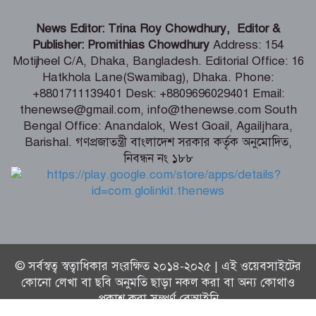
বিতর্কিত সেই পরিকল্পনার জন্য ক্ষমা
News Editor: Trina Roy Chowdhury, Editor &
চাইলেন ফিফা সভাপতি
Publisher: Promithias Chowdhury
Address: 154
Motijheel C/A, Dhaka, Bangladesh. Editorial Office: 16
Hatkhola Lane(Swamibag), Dhaka. Phone:
দেশের সব নাগরিকের মানসম্মত স্বাস্থ্যসেবা
+8801711139401 Desk: +8809696029401 Email:
নিশ্চিতে কাজ করছে সরকার : স্বাস্থ্য প্রতিমন্ত্রী
thenewse@gmail.com, info@thenewse.com South
Bengal Office: Anandalok, West Goail, Agailjhara,
Barishal. গণপ্রজাতন্ত্রী বাংলাদেশ সরকার কর্তৃক অনুমোদিত,
জেরুজালেম ইস্যুতে ঐক্যবদ্ধ হতে জর্ডানে
নিবন্ধন নং ১৮৮
মুসলিম দেশগুলোর বৈঠক
© সর্বস্বত্ব স্বত্বাধিকার সংরক্ষিত ২০১৪-২০২৫ | এই ওয়েবসাইটের
কোনো লেখা বা ছবি অনুমতি ছাড়া নকল করা বা অন্য কোথাও
প্রকাশ করা সম্পূর্ণ বেআইনি