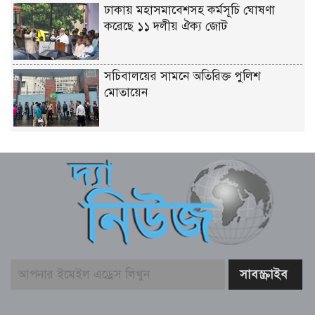
ঢাকায় মহাসমাবেশসহ কর্মসূচি ঘোষণা
করেছে ১১ দলীয় ঐক্য জোট
সচিবালয়ের সামনে অতিরিক্ত পুলিশ
মোতায়েন
সূর্যের পৃষ্ঠে লুকিয়ে ছিল যে রহস্য
বোরকাপরা নারীর ইশারায় থামে বাস, ২০
মিনিটে ৫৭ লাখ টাকা লুট
লালবাগ কেল্লা পরিদর্শন করলেন মার্কিন নৌ
কমান্ডার