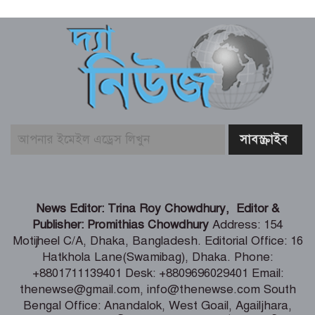
মৎস্য ও প্রাণিসম্পদ খাতে কর্মসংস্থান বাড়াতে
কাজ করছে সরকার – প্রতিমন্ত্রী সুলতান
সালাউদ্দিন টুকু
যশোর সিমান্ত এলাকায় বিজিবি অভিযানে
মাদকদ্রব্য ও চোরাচালান পণ্যসহ আটক-১
বাঁশখালীকে বন্যা মুক্ত করার পদক্ষেপ নেয়া
হবে – ত্রাণমন্ত্রী
হাওরে বাড়বে মাছের অভয়াশ্রম, ইজারা প্রথা
News Editor: Trina Roy Chowdhury, Editor &
বাতিলের উদ্যোগ – মৎস্য ও প্রাণিসম্পদ এবং
Publisher: Promithias Chowdhury
Address: 154
কৃষিমন্ত্রী
Motijheel C/A, Dhaka, Bangladesh. Editorial Office: 16
Hatkhola Lane(Swamibag), Dhaka. Phone:
তরুণদের নেতৃত্বেই টেকসই হবে প্রযুক্তিনির্ভর
+8801711139401 Desk: +8809696029401 Email:
উন্নয়ন – তথ্যপ্রযুক্তি মন্ত্রী
thenewse@gmail.com, info@thenewse.com South
Bengal Office: Anandalok, West Goail, Agailjhara,