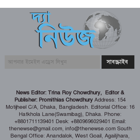
গণমাধ্যমের ওপর নিয়ন্ত্রণ নয়, প্রয়োজন
নিয়মতান্ত্রিক কাঠামো: তথ্য ও সম্প্রচারমন্ত্রী
টেকসই গণতন্ত্র প্রতিষ্ঠায় স্বাধীন ও শক্তিশালী
গণমাধ্যমের বিকল্প নেই -মির্জা ফখরুল
জুলাই তথ্যচিত্র থেকে আবু সাঈদের ছবি-
ভিডিও যে কারণে বাদ দেওয়া হয়েছিল
থাইল্যান্ডে স্কুলে এলোপাতাড়ি গুলি, নিহত ৭
News Editor: Trina Roy Chowdhury, Editor &
Publisher: Promithias Chowdhury
Address: 154
Motijheel C/A, Dhaka, Bangladesh. Editorial Office: 16
Hatkhola Lane(Swamibag), Dhaka. Phone:
জাপানের শ্রমবাজারের উপযোগী দক্ষ জনশক্তি
+8801711139401 Desk: +8809696029401 Email:
গড়ে তুলবে সরকার -ববি হাজ্জাজ
thenewse@gmail.com, info@thenewse.com South
Bengal Office: Anandalok, West Goail, Agailjhara,