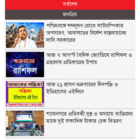
সর্বশেষ
জনপ্রিয়
পশ্চিমবঙ্গে শব্দদূষণ রোধে লাউডস্পিকার
অপসারণ, আদালতের নির্দেশ বাস্তবায়নের
দাবি সরকারের
আজ ৭ আগস্ট বৈদিক জ্যোতিষে রাশিফল ও
গ্রহদোষ প্রতিকারের উপায়
আজ ২১ শ্রাবণ শুক্রবারের দিনপঞ্জি ও
ইতিহাসের এইদিনে
শ্যামনগরে প্রতিবন্ধী,দুস্থ ও অসহায় ব্যক্তিদের
মাঝে দুই লক্ষাধিক টাকার চেক বিতরণ