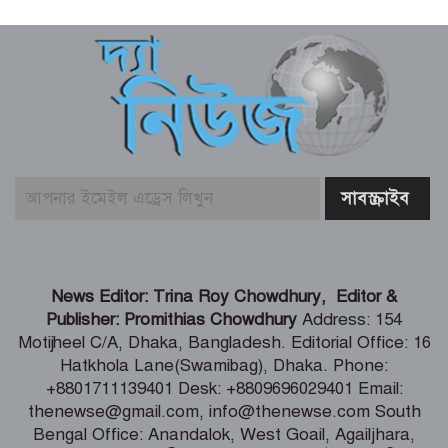
শিল্প মন্ত্রণালয় সম্পর্কিত স্থায়ী কমিটির প্রথম
বৈঠক অনুষ্ঠিত
রিয়ার অ্যাডমিরাল মাহবুব আলী খানের
৪২তম শাহাদৎবার্ষিকী অনুষ্ঠিত
তনু হত্যা মামলায় সাবেক সেনাসদস্য
হাফিজুরের জামিন বাতিল, আত্মসমর্পণের
নির্দেশ
লিবিয়ায় মাফিয়ার নির্যাতনে মাদারীপুরের
News Editor: Trina Roy Chowdhury, Editor &
যুবকের মৃত্যু
Publisher: Promithias Chowdhury
Address: 154
Motijheel C/A, Dhaka, Bangladesh. Editorial Office: 16
Hatkhola Lane(Swamibag), Dhaka. Phone:
পাইকগাছায় ছাত্র ও দরিদ্র মানুষের মাঝে
+8801711139401 Desk: +8809696029401 Email:
সাইকেল, সেলাই মেশিন ও ভ্যান বিতরণ
thenewse@gmail.com, info@thenewse.com South
Bengal Office: Anandalok, West Goail, Agailjhara,