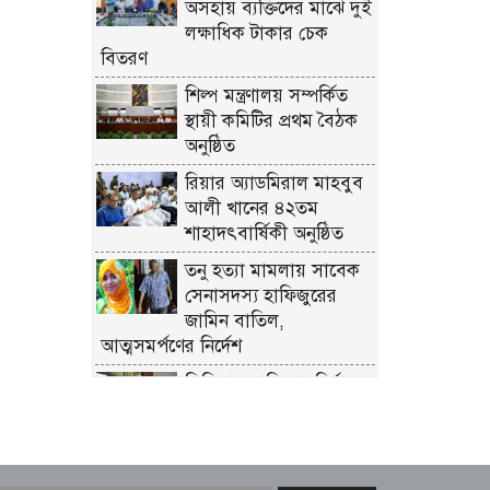
অসহায় ব্যক্তিদের মাঝে দুই
লক্ষাধিক টাকার চেক
বিতরণ
শিল্প মন্ত্রণালয় সম্পর্কিত
স্থায়ী কমিটির প্রথম বৈঠক
অনুষ্ঠিত
রিয়ার অ্যাডমিরাল মাহবুব
আলী খানের ৪২তম
শাহাদৎবার্ষিকী অনুষ্ঠিত
তনু হত্যা মামলায় সাবেক
সেনাসদস্য হাফিজুরের
জামিন বাতিল,
আত্মসমর্পণের নির্দেশ
লিবিয়ায় মাফিয়ার নির্যাতনে
মাদারীপুরের যুবকের মৃত্যু
পাইকগাছায় ছাত্র ও দরিদ্র
মানুষের মাঝে সাইকেল,