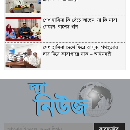
শেখ হাসিনা কি বেঁচে আছেন, না কি মারা
গেছেন- রাশেদ খাঁন
শেখ হাসিনা দেশে ফিরে আসুক, গণহত্যার
দায় নিয়ে কারাগারে যাক – আইনমন্ত্রী
বিএনপির উদ্যোগে সবুজ বেনাপোলের
প্রত্যয়ে পঞ্চম দিনের বৃক্ষরোপণ
কক্সবাজারের সমুদ্রসম্পদ, ব্লু ইকোনমি
সম্ভাবনাকে কাজে লাগাতে সরকার বিভিন্ন
পরিকল্পনা নিয়েছে – স্বরাষ্ট্রমন্ত্রী
জামায়াত-এনসিপির মব সৃষ্টির সুযোগ নিতে