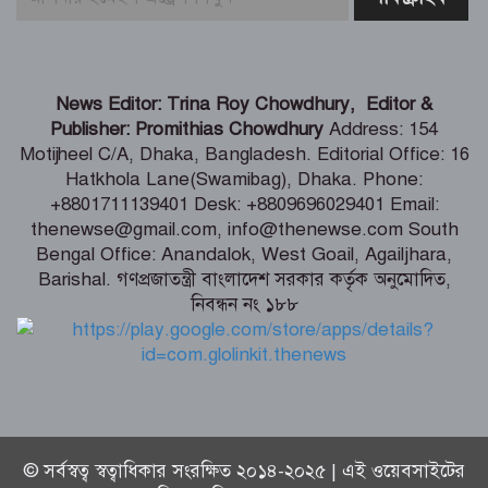
পারে আওয়ামী লীগ – রাশেদ খাঁন
দেশের পর্যটনকে খাতকে জনপ্রিয় করতে কাজ
News Editor: Trina Roy Chowdhury, Editor &
করেছে সরকার – পর্যটনমন্ত্রী
Publisher: Promithias Chowdhury
Address: 154
Motijheel C/A, Dhaka, Bangladesh. Editorial Office: 16
Hatkhola Lane(Swamibag), Dhaka. Phone:
স্বস্তির বার্তা পেলেন থালাপতি বিজয়, মামলা
+8801711139401 Desk: +8809696029401 Email:
প্রত্যাহার স্ত্রীর
thenewse@gmail.com, info@thenewse.com South
Bengal Office: Anandalok, West Goail, Agailjhara,
Barishal. গণপ্রজাতন্ত্রী বাংলাদেশ সরকার কর্তৃক অনুমোদিত,
নিবন্ধন নং ১৮৮
দেশে হাম উপসর্গে আরও ৩ জনের মৃত্যু
© সর্বস্বত্ব স্বত্বাধিকার সংরক্ষিত ২০১৪-২০২৫ | এই ওয়েবসাইটের