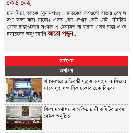
কেউ নেই
চান মিয়া, ছাতক (সুনামগঞ্জ):: ছাতকের সবগুলো রাস্তার বেহাল
দশা লক্ষ্য করা যাচ্ছে। এসব যেন দেখার কেউ নেই। দীর্ঘদিন
থেকে রাস্তাগুলোর সংস্কার ও মেরামত না করায় এসব রাস্তা এখন
আরো পড়ুন..
চলাচলের অনুপযোগি
সর্বশেষ
জনপ্রিয়
শ্যামনগরে প্রতিবন্ধী,দুস্থ ও অসহায় ব্যক্তিদের
মাঝে দুই লক্ষাধিক টাকার চেক বিতরণ
শিল্প মন্ত্রণালয় সম্পর্কিত স্থায়ী কমিটির প্রথম
বৈঠক অনুষ্ঠিত