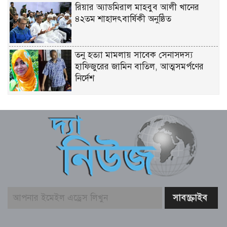
রিয়ার অ্যাডমিরাল মাহবুব আলী খানের
৪২তম শাহাদৎবার্ষিকী অনুষ্ঠিত
তনু হত্যা মামলায় সাবেক সেনাসদস্য
হাফিজুরের জামিন বাতিল, আত্মসমর্পণের
নির্দেশ
লিবিয়ায় মাফিয়ার নির্যাতনে মাদারীপুরের
যুবকের মৃত্যু
পাইকগাছায় ছাত্র ও দরিদ্র মানুষের মাঝে
সাইকেল, সেলাই মেশিন ও ভ্যান বিতরণ
মার্কিন প্রশান্ত মহাসাগরীয় নৌবহর
কমান্ডারের বাংলাদেশ সফর শেষ