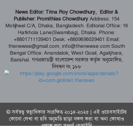
ভারতীয় হাইক‌মিশনা‌রের স‌ঙ্গে আইএবিডির
News Editor: Trina Roy Chowdhury, Editor &
প্রতি‌নি‌ধিদ‌লের সাক্ষাৎ
Publisher: Promithias Chowdhury
Address: 154
Motijheel C/A, Dhaka, Bangladesh. Editorial Office: 16
Hatkhola Lane(Swamibag), Dhaka. Phone:
গ্যাস-বিদ্যুৎ সংকটের জবাব চেয়ে
+8801711139401 Desk: +8809696029401 Email:
প্রধানমন্ত্রীর কাছে স্মারকলিপি ১১ দলের
thenewse@gmail.com, info@thenewse.com South
Bengal Office: Anandalok, West Goail, Agailjhara,
Barishal. গণপ্রজাতন্ত্রী বাংলাদেশ সরকার কর্তৃক অনুমোদিত,
নিবন্ধন নং ১৮৮
পররাষ্ট্রমন্ত্রীর কা‌ছে ইউএনডিপির আবাসিক
প্রতিনিধির পরিচয়পত্র পেশ
© সর্বস্বত্ব স্বত্বাধিকার সংরক্ষিত ২০১৪-২০২৫ | এই ওয়েবসাইটের
কোনো লেখা বা ছবি অনুমতি ছাড়া নকল করা বা অন্য কোথাও
প্রকাশ করা সম্পূর্ণ বেআইনি