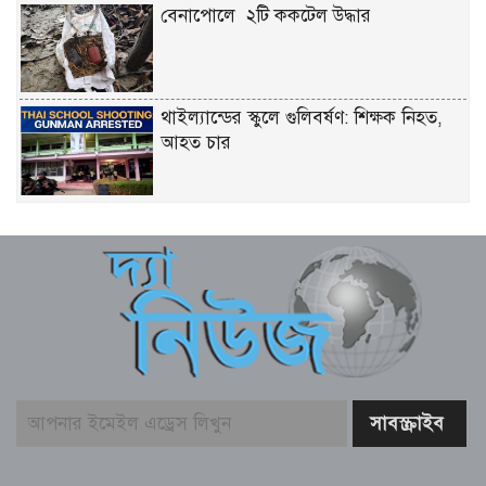
বেনাপোলে ২টি ককটেল উদ্ধার
থাইল্যান্ডের স্কুলে গুলিবর্ষণ: শিক্ষক নিহত,
আহত চার
বোফর্স মামলায় হিন্দুজা ভাইদের ক্লিনচিট
বহাল, আবেদন খারিজ করল ভারতের সুপ্রিম
কোর্ট
দিল্লি-বারাণসী বুলেট ট্রেন, সর্ব্বোচ্চ গতি
ঘন্টায় ৩২০ কিমি
ভারত থেকে টিয়ার গ্যাস আমদানি