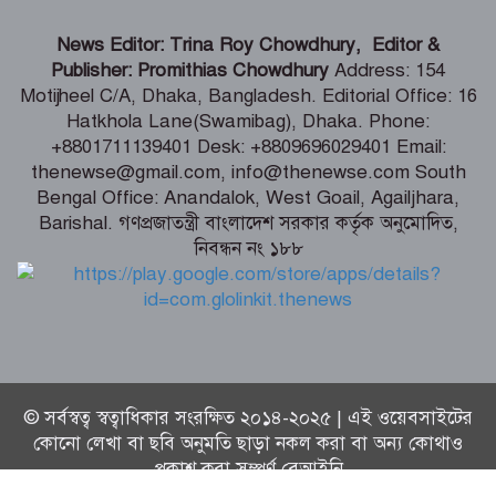
হাসান মাহমুদের ৩ উইকেট: প্রস্তুতি ম্যাচে
News Editor: Trina Roy Chowdhury, Editor &
চালকের আসনে সিএ একাদশ
Publisher: Promithias Chowdhury
Address: 154
Motijheel C/A, Dhaka, Bangladesh. Editorial Office: 16
Hatkhola Lane(Swamibag), Dhaka. Phone:
জিপিএস ছাড়াই মার্কিন ঘাঁটিতে ইরানি
+8801711139401 Desk: +8809696029401 Email:
বিমানবাহিনীর অভিযান: দাবি শীর্ষ
thenewse@gmail.com, info@thenewse.com South
কমান্ডারের
Bengal Office: Anandalok, West Goail, Agailjhara,
Barishal. গণপ্রজাতন্ত্রী বাংলাদেশ সরকার কর্তৃক অনুমোদিত,
নিবন্ধন নং ১৮৮
চলমান যুদ্ধ খুব শিগগিরই শেষ হবে -ট্রাম্প
© সর্বস্বত্ব স্বত্বাধিকার সংরক্ষিত ২০১৪-২০২৫ | এই ওয়েবসাইটের
কোনো লেখা বা ছবি অনুমতি ছাড়া নকল করা বা অন্য কোথাও
প্রকাশ করা সম্পূর্ণ বেআইনি