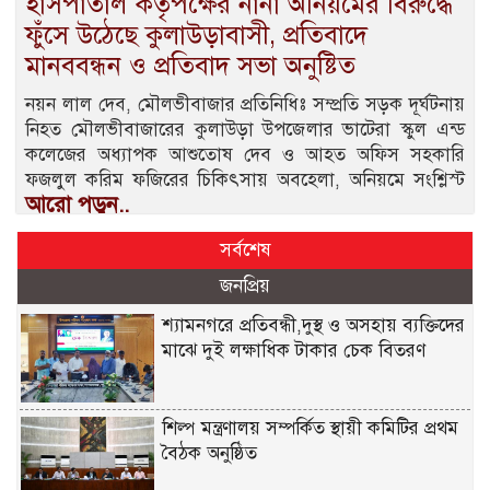
হাসপাতাল কর্তৃপক্ষের নানা অনিয়মের বিরুদ্ধে
ফুঁসে উঠেছে কুলাউড়াবাসী, প্রতিবাদে
মানববন্ধন ও প্রতিবাদ সভা অনুষ্টিত
নয়ন লাল দেব, মৌলভীবাজার প্রতিনিধিঃ সম্প্রতি সড়ক দূর্ঘটনায়
নিহত মৌলভীবাজারের কুলাউড়া উপজেলার ভাটেরা স্কুল এন্ড
কলেজের অধ্যাপক আশুতোষ দেব ও আহত অফিস সহকারি
ফজলুল করিম ফজিরের চিকিৎসায় অবহেলা, অনিয়মে সংশ্লিস্ট
আরো পড়ুন..
সর্বশেষ
জনপ্রিয়
শ্যামনগরে প্রতিবন্ধী,দুস্থ ও অসহায় ব্যক্তিদের
মাঝে দুই লক্ষাধিক টাকার চেক বিতরণ
শিল্প মন্ত্রণালয় সম্পর্কিত স্থায়ী কমিটির প্রথম
বৈঠক অনুষ্ঠিত