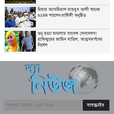
রিয়ার অ্যাডমিরাল মাহবুব আলী খানের
৪২তম শাহাদৎবার্ষিকী অনুষ্ঠিত
তনু হত্যা মামলায় সাবেক সেনাসদস্য
হাফিজুরের জামিন বাতিল, আত্মসমর্পণের
নির্দেশ
লিবিয়ায় মাফিয়ার নির্যাতনে মাদারীপুরের
যুবকের মৃত্যু
পাইকগাছায় ছাত্র ও দরিদ্র মানুষের মাঝে
সাইকেল, সেলাই মেশিন ও ভ্যান বিতরণ
মার্কিন প্রশান্ত মহাসাগরীয় নৌবহর
কমান্ডারের বাংলাদেশ সফর শেষ