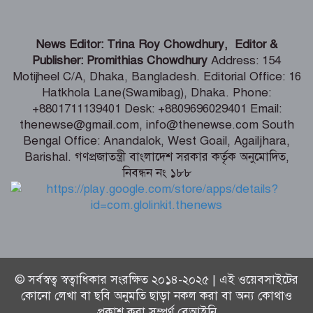
ভারতীয় হাইক‌মিশনা‌রের স‌ঙ্গে আইএবিডির
News Editor: Trina Roy Chowdhury, Editor &
প্রতি‌নি‌ধিদ‌লের সাক্ষাৎ
Publisher: Promithias Chowdhury
Address: 154
Motijheel C/A, Dhaka, Bangladesh. Editorial Office: 16
Hatkhola Lane(Swamibag), Dhaka. Phone:
গ্যাস-বিদ্যুৎ সংকটের জবাব চেয়ে
+8801711139401 Desk: +8809696029401 Email:
প্রধানমন্ত্রীর কাছে স্মারকলিপি ১১ দলের
thenewse@gmail.com, info@thenewse.com South
Bengal Office: Anandalok, West Goail, Agailjhara,
Barishal. গণপ্রজাতন্ত্রী বাংলাদেশ সরকার কর্তৃক অনুমোদিত,
নিবন্ধন নং ১৮৮
পররাষ্ট্রমন্ত্রীর কা‌ছে ইউএনডিপির আবাসিক
প্রতিনিধির পরিচয়পত্র পেশ
© সর্বস্বত্ব স্বত্বাধিকার সংরক্ষিত ২০১৪-২০২৫ | এই ওয়েবসাইটের
কোনো লেখা বা ছবি অনুমতি ছাড়া নকল করা বা অন্য কোথাও
প্রকাশ করা সম্পূর্ণ বেআইনি