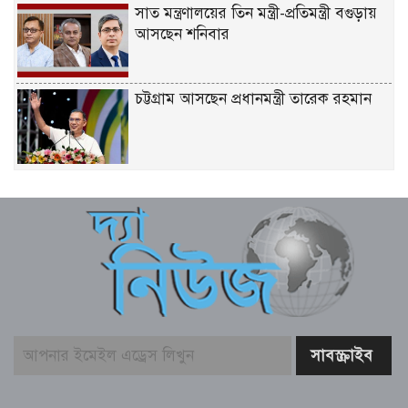
সাত মন্ত্রণালয়ের তিন মন্ত্রী-প্রতিমন্ত্রী বগুড়ায়
আসছেন শনিবার
চট্টগ্রাম আসছেন প্রধানমন্ত্রী তারেক রহমান
একটি দুর্ঘটনায় পেহেলির অকাল মৃত্যুতে মা-
বাবার ভবিষ্যৎ স্বপ্নের সমাধি
জুলাই আন্দোলনের ত্যাগকে চূড়ান্ত পর্যায়ে
নিয়ে যেতে হবে – তথ্যমন্ত্রী
পুলিশ কর্মকর্তাদের নিয়ে অপপ্রচার, কঠোর
ব্যবস্থা নেওয়ার হুঁশিয়ারি