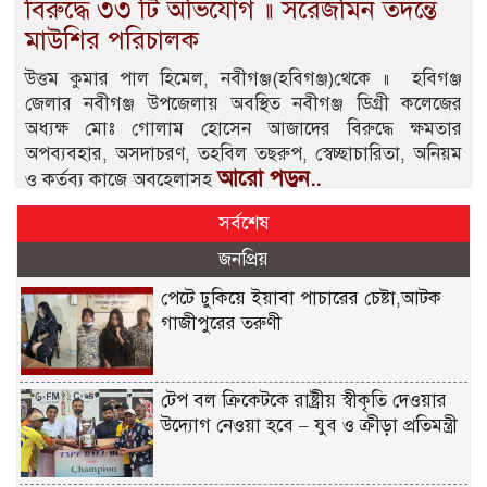
বিরুদ্ধে ৩৩ টি অভিযোগ ॥ সরেজমিন তদন্তে
মাউশির পরিচালক
উত্তম কুমার পাল হিমেল, নবীগঞ্জ(হবিগঞ্জ)থেকে ॥ হবিগঞ্জ
জেলার নবীগঞ্জ উপজেলায় অবস্থিত নবীগঞ্জ ডিগ্রী কলেজের
অধ্যক্ষ মোঃ গোলাম হোসেন আজাদের বিরুদ্ধে ক্ষমতার
অপব্যবহার, অসদাচরণ, তহবিল তছরুপ, স্বেচ্ছাচারিতা, অনিয়ম
আরো পড়ুন..
ও কর্তব্য কাজে অবহেলাসহ
সর্বশেষ
জনপ্রিয়
পেটে ঢুকিয়ে ইয়াবা পাচারের চেষ্টা,আটক
গাজীপুরের তরুণী
টেপ বল ক্রিকেটকে রাষ্ট্রীয় স্বীকৃতি দেওয়ার
উদ্যোগ নেওয়া হবে – যুব ও ক্রীড়া প্রতিমন্ত্রী