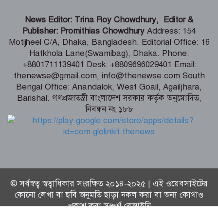
শিগগিরই শুরু হবে তিস্তা মহাপরিকল্পনা
News Editor: Trina Roy Chowdhury, Editor &
বাস্তবায়নের কাজ – পানি সম্পদ মন্ত্রী
Publisher: Promithias Chowdhury
Address: 154
Motijheel C/A, Dhaka, Bangladesh. Editorial Office: 16
Hatkhola Lane(Swamibag), Dhaka. Phone:
সংবাদপত্র সমাজের দর্পণ – মৎস্য ও
+8801711139401 Desk: +8809696029401 Email:
প্রাণিসম্পদ প্রতিমন্ত্রী
thenewse@gmail.com, info@thenewse.com South
Bengal Office: Anandalok, West Goail, Agailjhara,
Barishal. গণপ্রজাতন্ত্রী বাংলাদেশ সরকার কর্তৃক অনুমোদিত,
নিবন্ধন নং ১৮৮
শেখ হাসিনা কি বেঁচে আছেন, না কি মারা
গেছেন- রাশেদ খাঁন
© সর্বস্বত্ব স্বত্বাধিকার সংরক্ষিত ২০১৪-২০২৫ | এই ওয়েবসাইটের
কোনো লেখা বা ছবি অনুমতি ছাড়া নকল করা বা অন্য কোথাও
প্রকাশ করা সম্পূর্ণ বেআইনি