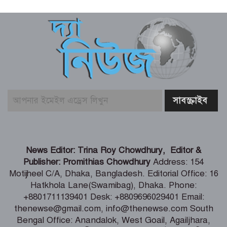
রিয়ার অ্যাডমিরাল মাহবুব আলী খানের
৪২তম শাহাদৎবার্ষিকী অনুষ্ঠিত
তনু হত্যা মামলায় সাবেক সেনাসদস্য
হাফিজুরের জামিন বাতিল, আত্মসমর্পণের
নির্দেশ
লিবিয়ায় মাফিয়ার নির্যাতনে মাদারীপুরের
যুবকের মৃত্যু
পাইকগাছায় ছাত্র ও দরিদ্র মানুষের মাঝে
News Editor: Trina Roy Chowdhury, Editor &
সাইকেল, সেলাই মেশিন ও ভ্যান বিতরণ
Publisher: Promithias Chowdhury
Address: 154
Motijheel C/A, Dhaka, Bangladesh. Editorial Office: 16
Hatkhola Lane(Swamibag), Dhaka. Phone:
মার্কিন প্রশান্ত মহাসাগরীয় নৌবহর
+8801711139401 Desk: +8809696029401 Email:
কমান্ডারের বাংলাদেশ সফর শেষ
thenewse@gmail.com, info@thenewse.com South
Bengal Office: Anandalok, West Goail, Agailjhara,