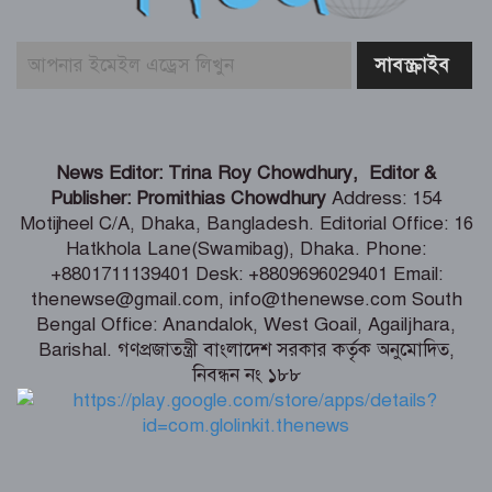
পুলিশ কর্মকর্তাদের নিয়ে অপপ্রচার, কঠোর
ব্যবস্থা নেওয়ার হুঁশিয়ারি
শিগগিরই শুরু হবে তিস্তা মহাপরিকল্পনা
News Editor: Trina Roy Chowdhury, Editor &
বাস্তবায়নের কাজ – পানি সম্পদ মন্ত্রী
Publisher: Promithias Chowdhury
Address: 154
Motijheel C/A, Dhaka, Bangladesh. Editorial Office: 16
Hatkhola Lane(Swamibag), Dhaka. Phone:
সংবাদপত্র সমাজের দর্পণ – মৎস্য ও
+8801711139401 Desk: +8809696029401 Email:
প্রাণিসম্পদ প্রতিমন্ত্রী
thenewse@gmail.com, info@thenewse.com South
Bengal Office: Anandalok, West Goail, Agailjhara,
Barishal. গণপ্রজাতন্ত্রী বাংলাদেশ সরকার কর্তৃক অনুমোদিত,
নিবন্ধন নং ১৮৮
শেখ হাসিনা কি বেঁচে আছেন, না কি মারা
গেছেন- রাশেদ খাঁন