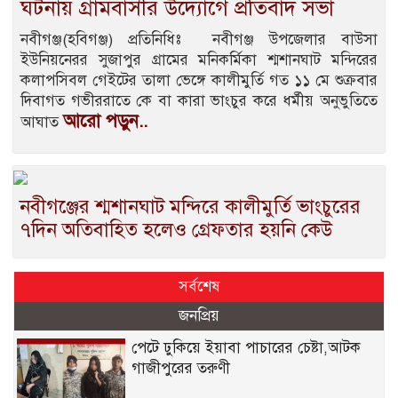
ঘটনায় গ্রামবাসীর উদ্যোগে প্রতিবাদ সভা
নবীগঞ্জ(হবিগঞ্জ) প্রতিনিধিঃ নবীগঞ্জ উপজেলার বাউসা
ইউনিয়নেরর সুজাপুর গ্রামের মনিকর্মিকা শ্মশানঘাট মন্দিরের
কলাপসিবল গেইটের তালা ভেঙ্গে কালীমুর্তি গত ১১ মে শুক্রবার
দিবাগত গভীররাতে কে বা কারা ভাংচুর করে ধর্মীয় অনুভুতিতে
আরো পড়ুন..
আঘাত
নবীগঞ্জের শ্মশানঘাট মন্দিরে কালীমুর্তি ভাংচুরের
৭দিন অতিবাহিত হলেও গ্রেফতার হয়নি কেউ
সর্বশেষ
জনপ্রিয়
পেটে ঢুকিয়ে ইয়াবা পাচারের চেষ্টা,আটক
গাজীপুরের তরুণী