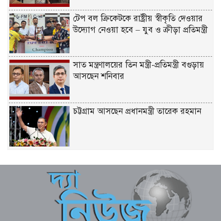
টেপ বল ক্রিকেটকে রাষ্ট্রীয় স্বীকৃতি দেওয়ার
উদ্যোগ নেওয়া হবে – যুব ও ক্রীড়া প্রতিমন্ত্রী
সাত মন্ত্রণালয়ের তিন মন্ত্রী-প্রতিমন্ত্রী বগুড়ায়
আসছেন শনিবার
চট্টগ্রাম আসছেন প্রধানমন্ত্রী তারেক রহমান
একটি দুর্ঘটনায় পেহেলির অকাল মৃত্যুতে মা-
বাবার ভবিষ্যৎ স্বপ্নের সমাধি
জুলাই আন্দোলনের ত্যাগকে চূড়ান্ত পর্যায়ে
নিয়ে যেতে হবে – তথ্যমন্ত্রী