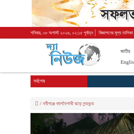
শনিবার, ০৮ অগাস্ট ২০২৬, ০২:১৫ পূর্বাহ্ন
বিজ্ঞাপনের মূল্য তালিকা
জাতীয়
Engli
সর্বশেষ
/
নবীগঞ্জে কালবৈশাখী ঝড়ে লন্ডভন্ড