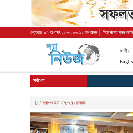
শুক্রবার, ০৭ অগাস্ট ২০২৬, ০৬:১২ অপরাহ্ন
বিজ্ঞাপনের মূল্য তাল
জাতীয়
Engli
সর্বশেষ
/
নবাগত ইউ.এন.ও.র যোগদান