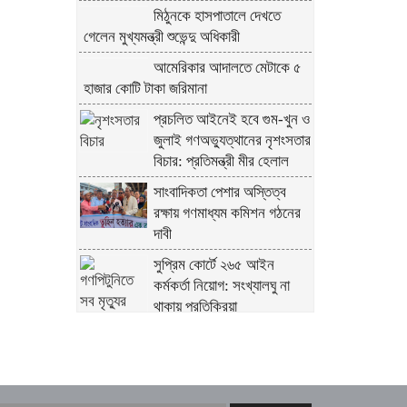
মিঠুনকে হাসপাতালে দেখতে
গেলেন মুখ্যমন্ত্রী শুভেন্দু অধিকারী
আমেরিকার আদালতে মেটাকে ৫
হাজার কোটি টাকা জরিমানা
প্রচলিত আইনেই হবে গুম-খুন ও
জুলাই গণঅভ্যুত্থানের নৃশংসতার
বিচার: প্রতিমন্ত্রী মীর হেলাল
সাংবাদিকতা পেশার অস্তিত্ব
রক্ষায় গণমাধ্যম কমিশন গঠনের
দাবী
সুপ্রিম কোর্টে ২৬৫ আইন
কর্মকর্তা নিয়োগ: সংখ্যালঘু না
থাকায় প্রতিক্রিয়া