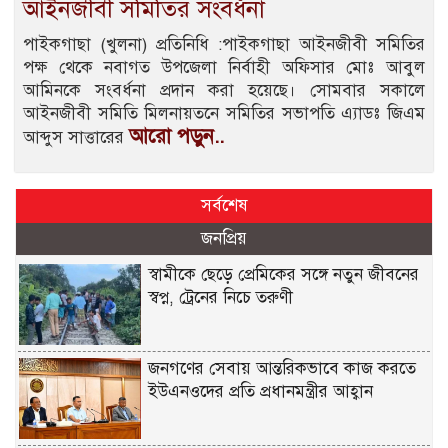
আইনজীবী সমিতির সংবর্ধনা
পাইকগাছা (খুলনা) প্রতিনিধি :পাইকগাছা আইনজীবী সমিতির
পক্ষ থেকে নবাগত উপজেলা নির্বাহী অফিসার মোঃ আবুল
আমিনকে সংবর্ধনা প্রদান করা হয়েছে। সোমবার সকালে
আইনজীবী সমিতি মিলনায়তনে সমিতির সভাপতি এ্যাডঃ জিএম
আরো পড়ুন..
আব্দুস সাত্তারের
সর্বশেষ
জনপ্রিয়
স্বামীকে ছেড়ে প্রেমিকের সঙ্গে নতুন জীবনের
স্বপ্ন, ট্রেনের নিচে তরুণী
জনগণের সেবায় আন্তরিকভাবে কাজ করতে
ইউএনওদের প্রতি প্রধানমন্ত্রীর আহ্বান