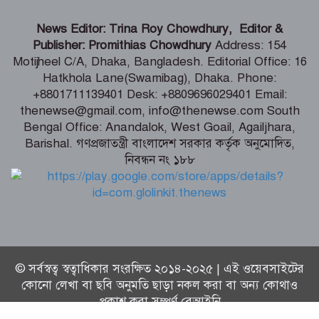
হাওরে বাড়বে মাছের অভয়াশ্রম, ইজারা প্রথা
News Editor: Trina Roy Chowdhury, Editor &
বাতিলের উদ্যোগ – মৎস্য ও প্রাণিসম্পদ এবং
Publisher: Promithias Chowdhury
Address: 154
কৃষিমন্ত্রী
Motijheel C/A, Dhaka, Bangladesh. Editorial Office: 16
Hatkhola Lane(Swamibag), Dhaka. Phone:
তরুণদের নেতৃত্বেই টেকসই হবে প্রযুক্তিনির্ভর
+8801711139401 Desk: +8809696029401 Email:
উন্নয়ন – তথ্যপ্রযুক্তি মন্ত্রী
thenewse@gmail.com, info@thenewse.com South
Bengal Office: Anandalok, West Goail, Agailjhara,
Barishal. গণপ্রজাতন্ত্রী বাংলাদেশ সরকার কর্তৃক অনুমোদিত,
নিবন্ধন নং ১৮৮
বেনাপোল ইমিগ্রেশন পরিদর্শনে এসবি প্রধান,
যাত্রী হয়রানি বন্ধের নির্দেশ
© সর্বস্বত্ব স্বত্বাধিকার সংরক্ষিত ২০১৪-২০২৫ | এই ওয়েবসাইটের
কোনো লেখা বা ছবি অনুমতি ছাড়া নকল করা বা অন্য কোথাও
প্রকাশ করা সম্পূর্ণ বেআইনি