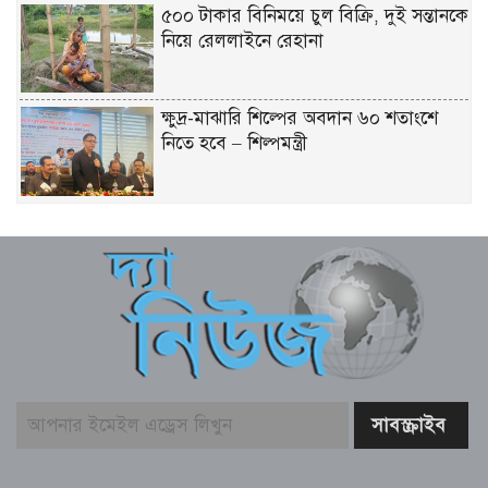
৫০০ টাকার বিনিময়ে চুল বিক্রি, দুই সন্তানকে
নিয়ে রেললাইনে রেহানা
ক্ষুদ্র-মাঝারি শিল্পের অবদান ৬০ শতাংশে
নিতে হবে – শিল্পমন্ত্রী
মৎস্য ও প্রাণিসম্পদ খাতে কর্মসংস্থান বাড়াতে
কাজ করছে সরকার – প্রতিমন্ত্রী সুলতান
সালাউদ্দিন টুকু
যশোর সিমান্ত এলাকায় বিজিবি অভিযানে
মাদকদ্রব্য ও চোরাচালান পণ্যসহ আটক-১
বাঁশখালীকে বন্যা মুক্ত করার পদক্ষেপ নেয়া
হবে – ত্রাণমন্ত্রী