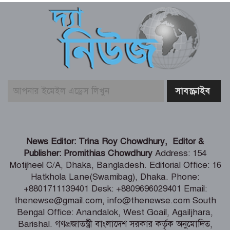
বৈঠক অনুষ্ঠিত
রিয়ার অ্যাডমিরাল মাহবুব আলী খানের
৪২তম শাহাদৎবার্ষিকী অনুষ্ঠিত
তনু হত্যা মামলায় সাবেক সেনাসদস্য
হাফিজুরের জামিন বাতিল, আত্মসমর্পণের
নির্দেশ
লিবিয়ায় মাফিয়ার নির্যাতনে মাদারীপুরের
News Editor: Trina Roy Chowdhury, Editor &
যুবকের মৃত্যু
Publisher: Promithias Chowdhury
Address: 154
Motijheel C/A, Dhaka, Bangladesh. Editorial Office: 16
Hatkhola Lane(Swamibag), Dhaka. Phone:
পাইকগাছায় ছাত্র ও দরিদ্র মানুষের মাঝে
+8801711139401 Desk: +8809696029401 Email:
সাইকেল, সেলাই মেশিন ও ভ্যান বিতরণ
thenewse@gmail.com, info@thenewse.com South
Bengal Office: Anandalok, West Goail, Agailjhara,
Barishal. গণপ্রজাতন্ত্রী বাংলাদেশ সরকার কর্তৃক অনুমোদিত,