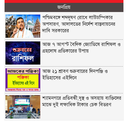
জনপ্রিয়
পশ্চিমবঙ্গে শব্দদূষণ রোধে লাউডস্পিকার
অপসারণ, আদালতের নির্দেশ বাস্তবায়নের
দাবি সরকারের
আজ ৭ আগস্ট বৈদিক জ্যোতিষে রাশিফল ও
গ্রহদোষ প্রতিকারের উপায়
আজ ২১ শ্রাবণ শুক্রবারের দিনপঞ্জি ও
ইতিহাসের এইদিনে
শ্যামনগরে প্রতিবন্ধী,দুস্থ ও অসহায় ব্যক্তিদের
মাঝে দুই লক্ষাধিক টাকার চেক বিতরণ
শিল্প মন্ত্রণালয় সম্পর্কিত স্থায়ী কমিটির প্রথম